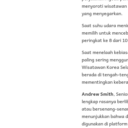
menyoroti wisatawan 
yang menyegarkan.
Saat suhu udara meni
memilih untuk menceb
peringkat ke 8 dari 10
Saat menelaah kebias
paling sering menggu
Wisatawan Korea Selat
berada di tengah-teng
mementingkan keberad
Andrew Smith
, Seni
lengkap rasanya berli
atau bersenang-senang
menunjukkan bahwa day
digunakan di platfor