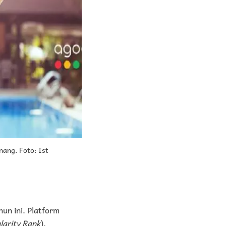
nang. Foto: Ist
un ini. Platform
larity Rank
),