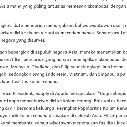
Asia mana yang paling antusias memesan akomodasi dengan f
ngkat, data pencarian menunjukkan bahwa wisatawan asal In
urkan diri ke dalam air untuk meredam panas. Sementara Ind
 negara yang disurvei.
aan bepergian di sepuluh negara Asia, mereka menemukan b
nakan filter pencarian yang hanya menampilkan akomodasi d
an, Malaysia, Thailand, dan Filipina melengkapi lima besar.
ah, sedangkan orang Indonesia, Vietnam, dan Singapura pali
aan fasilitas kolam renang.
or Vice President, Supply di Agoda mengatakan, "Bagi sebagia
bur tanpa menceburkan diri ke kolam renang. Baik untuk bere
 di air bersama keluarga, Peringkat Popularitas Kolam Rena
a tarik kolam renang dirasakan di seluruh Asia. Filter pen
m kami membantu semua wisatawan menemukan fasilitas ideal 