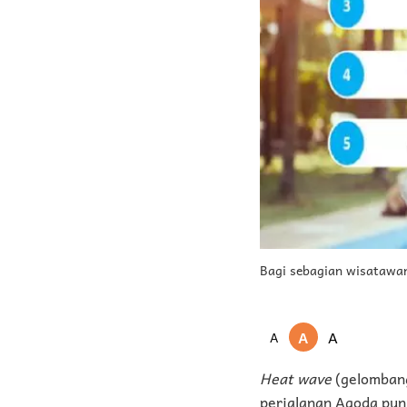
Bagi sebagian wisatawan,
A
A
A
Heat wave
(gelombang
perjalanan Agoda pun