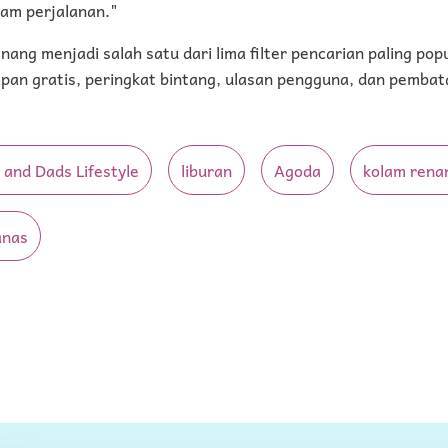
am perjalanan."
ang menjadi salah satu dari lima filter pencarian paling popu
pan gratis, peringkat bintang, ulasan pengguna, dan pembata
and Dads Lifestyle
liburan
Agoda
kolam rena
anas