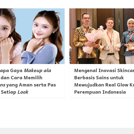
rapa Gaya
Makeup
ala
Mengenal Inovasi Skinca
 dan Cara Memilih
Berbasis Sains untuk
ens
yang Aman serta Pas
Mewujudkan Real Glow Ku
 Setiap
Look
Perempuan Indonesia