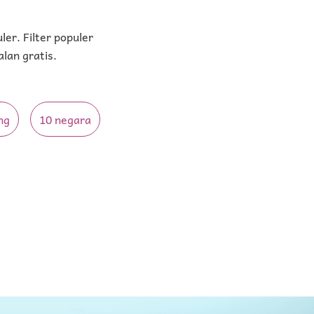
ler. Filter populer
lan gratis.
ng
10 negara