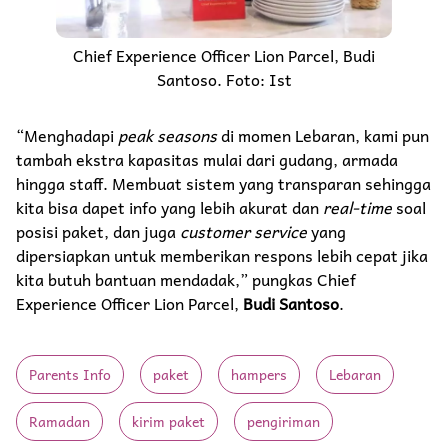
Chief Experience Officer Lion Parcel, Budi
Santoso. Foto: Ist
“Menghadapi
peak seasons
di momen Lebaran, kami pun
tambah ekstra kapasitas mulai dari gudang, armada
hingga staff. Membuat sistem yang transparan sehingga
kita bisa dapet info yang lebih akurat dan
real-time
soal
posisi paket, dan juga
customer service
yang
dipersiapkan untuk memberikan respons lebih cepat jika
kita butuh bantuan mendadak,” pungkas Chief
Experience Officer Lion Parcel,
Budi Santoso
.
Parents Info
paket
hampers
Lebaran
Ramadan
kirim paket
pengiriman