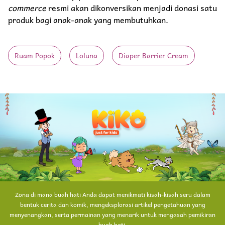
commerce
resmi akan dikonversikan menjadi donasi satu
produk bagi anak-anak yang membutuhkan.
Ruam Popok
Loluna
Diaper Barrier Cream
Zona di mana buah hati Anda dapat menikmati kisah-kisah seru dalam
bentuk cerita dan komik, mengeksplorasi artikel pengetahuan yang
menyenangkan, serta permainan yang menarik untuk mengasah pemikiran
buah hati.