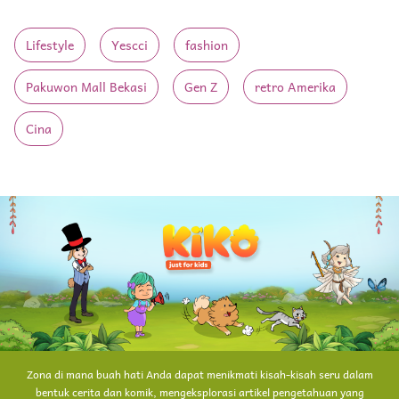
Lifestyle
Yescci
fashion
Pakuwon Mall Bekasi
Gen Z
retro Amerika
Cina
Zona di mana buah hati Anda dapat menikmati kisah-kisah seru dalam
bentuk cerita dan komik, mengeksplorasi artikel pengetahuan yang