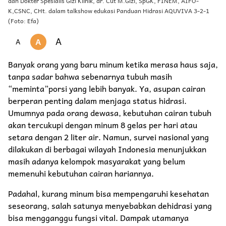
dan Dokter Spesialis Gizi Klinik, dr. Cut M.Gizi, SpGK, FINEM, AIFO-
K,CSNC, CHt. dalam talkshow edukasi Panduan Hidrasi AQUVIVA 3-2-1
(Foto: Efa)
A
A
A
Banyak orang yang baru minum ketika merasa haus saja,
tanpa sadar bahwa sebenarnya tubuh masih
“meminta”porsi yang lebih banyak. Ya, asupan cairan
berperan penting dalam menjaga status hidrasi.
Umumnya pada orang dewasa, kebutuhan cairan tubuh
akan tercukupi dengan minum 8 gelas per hari atau
setara dengan 2 liter air. Namun, survei nasional yang
dilakukan di berbagai wilayah Indonesia menunjukkan
masih adanya kelompok masyarakat yang belum
memenuhi kebutuhan cairan hariannya.
Padahal, kurang minum bisa mempengaruhi kesehatan
seseorang, salah satunya menyebabkan dehidrasi yang
bisa mengganggu fungsi vital. Dampak utamanya