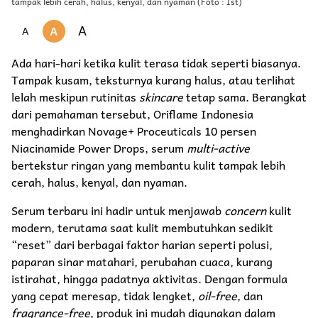
tampak lebih cerah, halus, kenyal, dan nyaman (Foto : Ist)
A
A
A
Ada hari-hari ketika kulit terasa tidak seperti biasanya.
Tampak kusam, teksturnya kurang halus, atau terlihat
lelah meskipun rutinitas
skincare
tetap sama. Berangkat
dari pemahaman tersebut, Oriflame Indonesia
menghadirkan Novage+ Proceuticals 10 persen
Niacinamide Power Drops, serum
multi-active
bertekstur ringan yang membantu kulit tampak lebih
cerah, halus, kenyal, dan nyaman.
Serum terbaru ini hadir untuk menjawab
concern
kulit
modern, terutama saat kulit membutuhkan sedikit
“reset” dari berbagai faktor harian seperti polusi,
paparan sinar matahari, perubahan cuaca, kurang
istirahat, hingga padatnya aktivitas. Dengan formula
yang cepat meresap, tidak lengket,
oil-free
, dan
fragrance-free
, produk ini mudah digunakan dalam