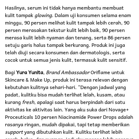
Hasilnya, serum ini tidak hanya membantu membuat
kulit tampak
glowing
. Dalam uji konsumen selama enam
minggu, 90 persen melihat kulit tampak lebih cerah, 90
persen merasakan tekstur kulit lebih baik, 90 persen
merasa kulit lebih nyaman dan tenang, serta 86 persen
setuju garis halus tampak berkurang. Produk ini juga
telah diuji secara konsumen dan dermatologis, serta
cocok untuk semua jenis kulit, termasuk kulit sensitif.
Bagi
Yura Yunita
,
Brand Ambassador
Oriflame untuk
Skincare & Make Up, produk ini terasa relevan dengan
kebutuhan kulitnya sehari-hari. “Dengan jadwal yang
padat, kulitku bisa mudah terlihat lelah, kusam, atau
kurang
fresh
, apalagi saat harus berpindah dari satu
aktivitas ke aktivitas lain. Yang aku suka dari Novage+
Proceuticals 10 persen Niacinamide Power Drops adalah
rasanya ringan, mudah dipakai, tapi tetap memberikan
support
yang dibutuhkan kulit. Kulitku terlihat lebih
cerah, halus, dan nyaman, jadi aku merasa lebih percaya