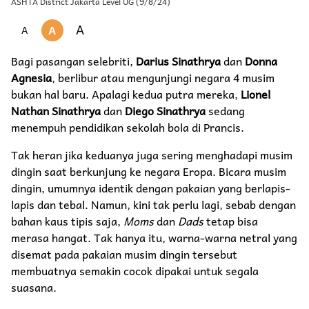
ASHTA District Jakarta Level UG (9/8/24)
A
A
A
Bagi pasangan selebriti,
Darius Sinathrya
dan
Donna
Agnesia
, berlibur atau mengunjungi negara 4 musim
bukan hal baru. Apalagi kedua putra mereka,
Lionel
Nathan Sinathrya
dan
Diego Sinathrya
sedang
menempuh pendidikan sekolah bola di Prancis.
Tak heran jika keduanya juga sering menghadapi musim
dingin saat berkunjung ke negara Eropa. Bicara musim
dingin, umumnya identik dengan pakaian yang berlapis-
lapis dan tebal. Namun, kini tak perlu lagi, sebab dengan
bahan kaus tipis saja,
Moms
dan
Dads
tetap bisa
merasa hangat. Tak hanya itu, warna-warna netral yang
disemat pada pakaian musim dingin tersebut
membuatnya semakin cocok dipakai untuk segala
suasana.