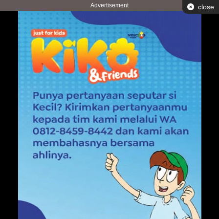
Advertisement
close