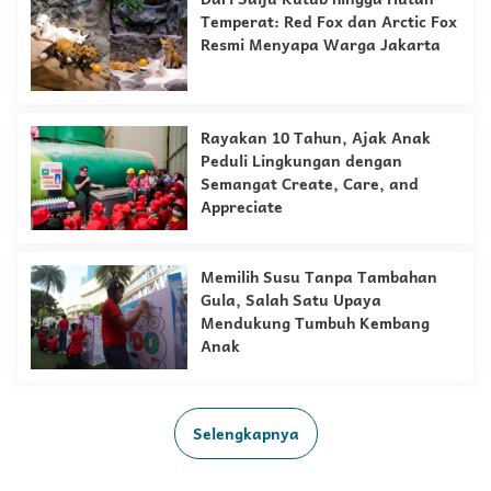
Temperat: Red Fox dan Arctic Fox
Resmi Menyapa Warga Jakarta
Rayakan 10 Tahun, Ajak Anak
Peduli Lingkungan dengan
Semangat Create, Care, and
Appreciate
Memilih Susu Tanpa Tambahan
Gula, Salah Satu Upaya
Mendukung Tumbuh Kembang
Anak
Selengkapnya