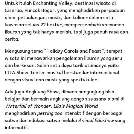
Untuk itulah Enchanting Valley, destinasi wisata di
Cisarua, Puncak Bogor, yang menghadirkan perpaduan
alam, petualangan, musik, dan kuliner dalam satu
kawasan seluas 22 hektar, mempersembahkan momen
liburan yang tak hanya meriah, tapi juga penuh rasa dan
cerita.
Mengusung tema “Holiday Carols and Feast”, tempat
wisata ini menawarkan pengalaman liburan yang seru
dan berkesan. Salah satu daya tarik utamanya yaitu
LILA Show, teater musikal berstandar internasional
dengan visual dan musik yang spektakuler.
Ada juga Angklung Show, dimana pengunjung bisa
belajar dan bermain angklung dengan suasana alami di
Waterfall of Wonder
.
Lila's Magical World
menghadirkan
petting zoo
interaktif dengan berbagai
satwa dan edukasi satwa melalui
Animal Edushow
yang
informatif.