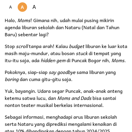
A
A
A
Halo,
Moms
! Gimana nih, udah mulai pusing mikirin
agenda liburan sekolah dan Nataru (Natal dan Tahun
Baru) sebentar lagi?
Stop
scroll
tanpa arah! Kalau
budget
liburan ke luar kota
masih maju-mundur, atau bosan
stuck
di tempat yang
itu-itu saja, ada
hidden gem
di Puncak Bogor nih,
Moms
.
Pokoknya, siap-siap
say goodbye
sama liburan yang
boring
dan cuma gitu-gitu saja.
Yuk, bayangin. Udara segar Puncak, anak-anak anteng
ketemu satwa lucu, dan
Moms and Dads
bisa santai
nonton teater musikal berkelas internasional.
Sebagai informasi, menghadapi arus liburan sekolah
serta Nataru yang diprediksi mengalami kenaikan di
atas 10% dibandingkan dengan tahun 2024/2025,