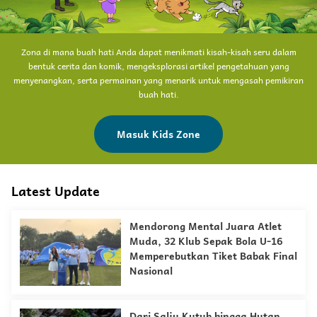
Zona di mana buah hati Anda dapat menikmati kisah-kisah seru dalam
bentuk cerita dan komik, mengeksplorasi artikel pengetahuan yang
menyenangkan, serta permainan yang menarik untuk mengasah pemikiran
buah hati.
Masuk Kids Zone
Latest Update
Mendorong Mental Juara Atlet
Muda, 32 Klub Sepak Bola U-16
Memperebutkan Tiket Babak Final
Nasional
Dari Salju Kutub hingga Hutan