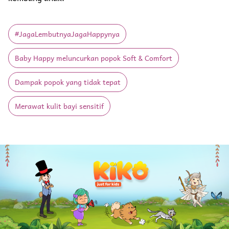
#JagaLembutnyaJagaHappynya
Baby Happy meluncurkan popok Soft & Comfort
Dampak popok yang tidak tepat
Merawat kulit bayi sensitif