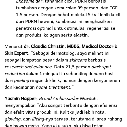
Exosome
dari tanaman cica, PDRN berbasis
tumbuhan dengan kemurnian 99 persen, dan EGF
1,5 persen. Dengan bobot molekul 5 kali lebih kecil
dari PDRN hewani, kombinasi ini menghasilkan
penetrasi optimal untuk stimulasi regenerasi sel
dan produksi kolagen serta elastin.
Menurut
dr. Claudia Christin, MBBS, Medical Doctor &
Skin Expert
, “Sebagai dermatolog, saya melihat ini
sebagai lompatan besar dalam
skincare
berbasis
research and evidence
. Data 21,5 persen
dark spot
reduction
dalam 1 minggu itu sebanding dengan hasil
dari
peeling
ringan di klinik, namun dengan kenyamanan
dan keamanan
home treatment
.”
Yasmin Napper
,
Brand Ambassador
Wardah,
menyampaikan “Aku sangat terbantu dengan efisiensi
dan efektivitas produk ini. Kulitku jadi lebih rata,
glowing
, dan
lifting
-nya terasa, terutama di area rahang
dan bawah mata. Yang aku suka, aku bisa tetap