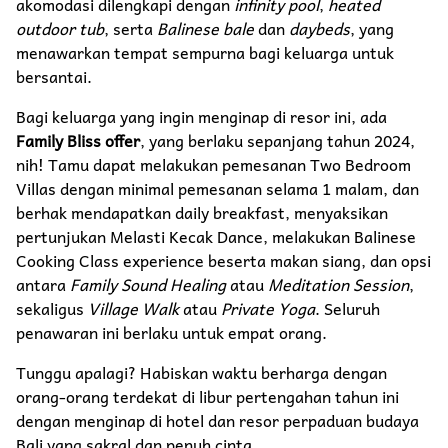
akomodasi dilengkapi dengan
infinity pool
,
heated
outdoor tub
, serta
Balinese bale
dan
daybeds
, yang
menawarkan tempat sempurna bagi keluarga untuk
bersantai.
Bagi keluarga yang ingin menginap di resor ini, ada
Family Bliss offer
, yang berlaku sepanjang tahun 2024,
nih! Tamu dapat melakukan pemesanan Two Bedroom
Villas dengan minimal pemesanan selama 1 malam, dan
berhak mendapatkan daily breakfast, menyaksikan
pertunjukan Melasti Kecak Dance, melakukan Balinese
Cooking Class experience beserta makan siang, dan opsi
antara
Family Sound Healing
atau
Meditation Session
,
sekaligus
Village Walk
atau
Private Yoga
. Seluruh
penawaran ini berlaku untuk empat orang.
Tunggu apalagi? Habiskan waktu berharga dengan
orang-orang terdekat di libur pertengahan tahun ini
dengan menginap di hotel dan resor perpaduan budaya
Bali yang sakral dan penuh cinta.