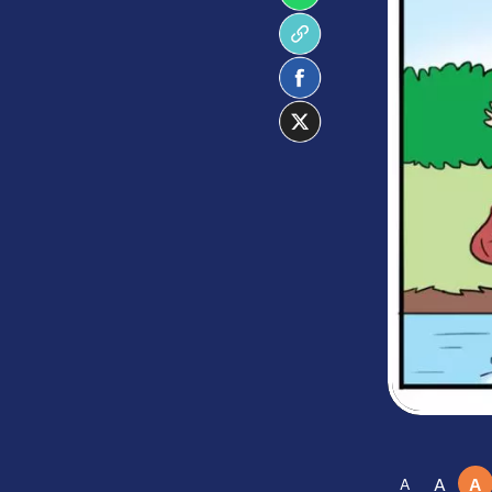
A
A
A