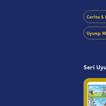
Cerita &
Uyung: M
Seri Uy