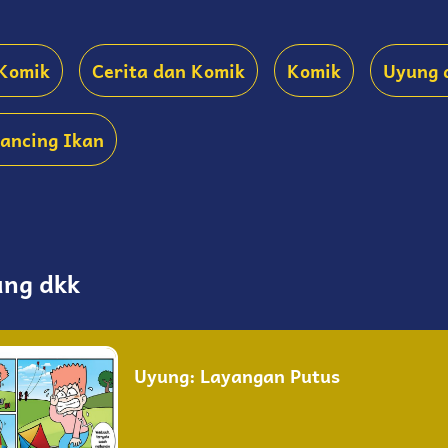
 Komik
Cerita dan Komik
Komik
Uyung 
ancing Ikan
ung dkk
Uyung: Layangan Putus