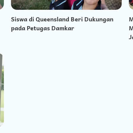
Siswa di Queensland Beri Dukungan
M
pada Petugas Damkar
M
J