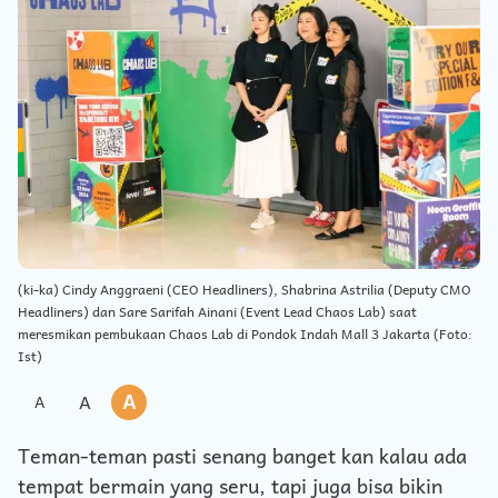
(ki-ka) Cindy Anggraeni (CEO Headliners), Shabrina Astrilia (Deputy CMO
Headliners) dan Sare Sarifah Ainani (Event Lead Chaos Lab) saat
meresmikan pembukaan Chaos Lab di Pondok Indah Mall 3 Jakarta (Foto:
Ist)
A
A
A
Teman-teman pasti senang banget kan kalau ada
tempat bermain yang seru, tapi juga bisa bikin