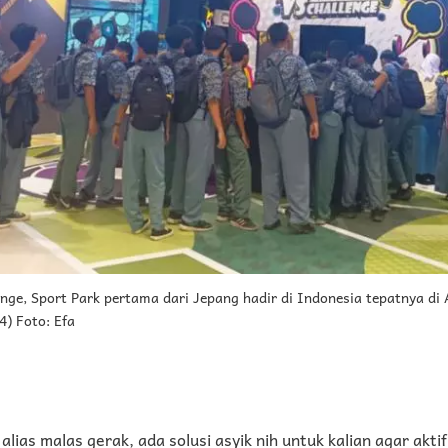
nge, Sport Park pertama dari Jepang hadir di Indonesia tepatnya di
4) Foto: Efa
alias malas gerak, ada solusi asyik nih untuk kalian agar akt