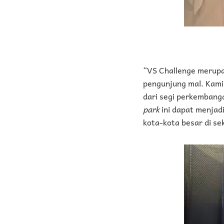
“VS Challenge merupa
pengunjung mal. Kami 
dari segi perkembang
park
ini dapat menjad
kota-kota besar di se