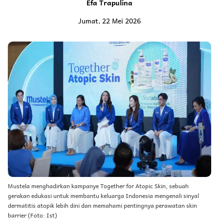
Efa Trapulina
Jumat, 22 Mei 2026
Mustela menghadirkan kampanye Together for Atopic Skin, sebuah
gerakan edukasi untuk membantu keluarga Indonesia mengenali sinyal
dermatitis atopik lebih dini dan memahami pentingnya perawatan skin
barrier (Foto: Ist)