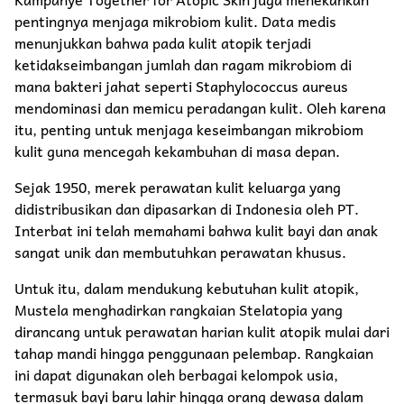
pentingnya menjaga mikrobiom kulit. Data medis
menunjukkan bahwa pada kulit atopik terjadi
ketidakseimbangan jumlah dan ragam mikrobiom di
mana bakteri jahat seperti Staphylococcus aureus
mendominasi dan memicu peradangan kulit. Oleh karena
itu, penting untuk menjaga keseimbangan mikrobiom
kulit guna mencegah kekambuhan di masa depan.
Sejak 1950, merek perawatan kulit keluarga yang
didistribusikan dan dipasarkan di Indonesia oleh PT.
Interbat ini telah memahami bahwa kulit bayi dan anak
sangat unik dan membutuhkan perawatan khusus.
Untuk itu, dalam mendukung kebutuhan kulit atopik,
Mustela menghadirkan rangkaian Stelatopia yang
dirancang untuk perawatan harian kulit atopik mulai dari
tahap mandi hingga penggunaan pelembap. Rangkaian
ini dapat digunakan oleh berbagai kelompok usia,
termasuk bayi baru lahir hingga orang dewasa dalam