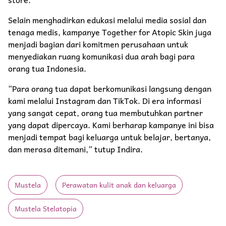
Selain menghadirkan edukasi melalui media sosial dan
tenaga medis, kampanye Together for Atopic Skin juga
menjadi bagian dari komitmen perusahaan untuk
menyediakan ruang komunikasi dua arah bagi para
orang tua Indonesia.
“Para orang tua dapat berkomunikasi langsung dengan
kami melalui Instagram dan TikTok. Di era informasi
yang sangat cepat, orang tua membutuhkan partner
yang dapat dipercaya. Kami berharap kampanye ini bisa
menjadi tempat bagi keluarga untuk belajar, bertanya,
dan merasa ditemani,” tutup Indira.
Mustela
Perawatan kulit anak dan keluarga
Mustela Stelatopia