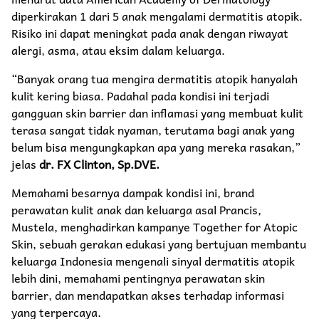
diperkirakan 1 dari 5 anak mengalami dermatitis atopik.
Risiko ini dapat meningkat pada anak dengan riwayat
alergi, asma, atau eksim dalam keluarga.
“Banyak orang tua mengira dermatitis atopik hanyalah
kulit kering biasa. Padahal pada kondisi ini terjadi
gangguan skin barrier dan inflamasi yang membuat kulit
terasa sangat tidak nyaman, terutama bagi anak yang
belum bisa mengungkapkan apa yang mereka rasakan,”
jelas
dr. FX Clinton, Sp.DVE.
Memahami besarnya dampak kondisi ini, brand
perawatan kulit anak dan keluarga asal Prancis,
Mustela, menghadirkan kampanye Together for Atopic
Skin, sebuah gerakan edukasi yang bertujuan membantu
keluarga Indonesia mengenali sinyal dermatitis atopik
lebih dini, memahami pentingnya perawatan skin
barrier, dan mendapatkan akses terhadap informasi
yang terpercaya.