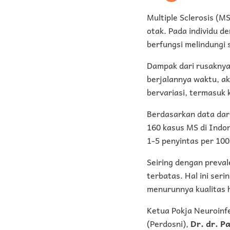
Multiple Sclerosis (M
otak. Pada individu 
berfungsi melindungi 
Dampak dari rusaknya 
berjalannya waktu, a
bervariasi, termasuk 
Berdasarkan data dari
160 kasus MS di Indon
1-5 penyintas per 10
Seiring dengan preval
terbatas. Hal ini se
menurunnya kualitas 
Ketua Pokja Neuroinf
(Perdosni),
Dr. dr. P