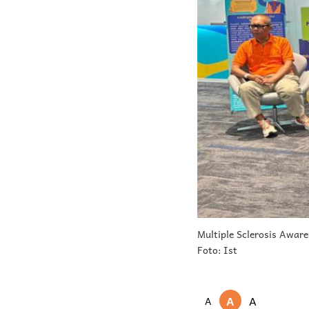
Multiple Sclerosis Awar
Foto: Ist
A
A
A