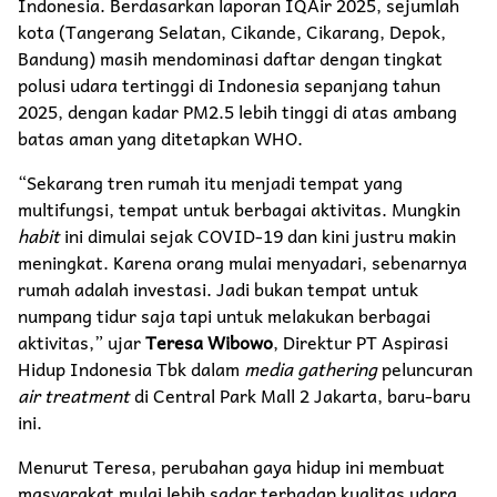
Indonesia. Berdasarkan laporan IQAir 2025, sejumlah
kota (Tangerang Selatan, Cikande, Cikarang, Depok,
Bandung) masih mendominasi daftar dengan tingkat
polusi udara tertinggi di Indonesia sepanjang tahun
2025, dengan kadar PM2.5 lebih tinggi di atas ambang
batas aman yang ditetapkan WHO.
“Sekarang tren rumah itu menjadi tempat yang
multifungsi, tempat untuk berbagai aktivitas. Mungkin
habit
ini dimulai sejak COVID-19 dan kini justru makin
meningkat. Karena orang mulai menyadari, sebenarnya
rumah adalah investasi. Jadi bukan tempat untuk
numpang tidur saja tapi untuk melakukan berbagai
aktivitas,” ujar
Teresa Wibowo
, Direktur PT Aspirasi
Hidup Indonesia Tbk dalam
media gathering
peluncuran
air treatment
di Central Park Mall 2 Jakarta, baru-baru
ini.
Menurut Teresa, perubahan gaya hidup ini membuat
masyarakat mulai lebih sadar terhadap kualitas udara