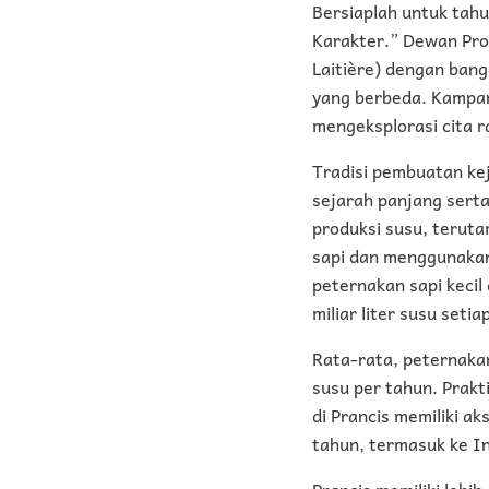
Bersiaplah untuk tah
Karakter.” Dewan Pro
Laitière) dengan ban
yang berbeda. Kampan
mengeksplorasi cita 
Tradisi pembuatan ke
sejarah panjang serta
produksi susu, teruta
sapi dan menggunakan 
peternakan sapi kecil 
miliar liter susu seti
Rata-rata, peternakan
susu per tahun. Prakt
di Prancis memiliki ak
tahun, termasuk ke I
Prancis memiliki lebih