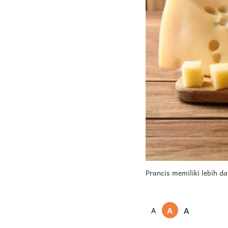
Prancis memiliki lebih da
A
A
A