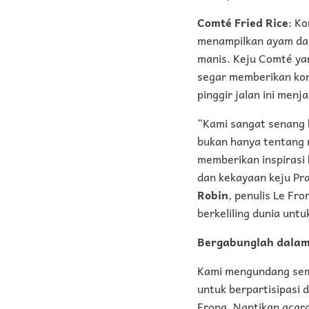
Comté Fried Rice
: K
menampilkan ayam dan
manis. Keju Comté ya
segar memberikan kon
pinggir jalan ini men
“Kami sangat senang b
bukan hanya tentang 
memberikan inspirasi 
dan kekayaan keju Pr
Robin
, penulis Le Fr
berkeliling dunia unt
Bergabunglah dalam
Kami mengundang semu
untuk berpartisipasi
Eropa. Nantikan acara