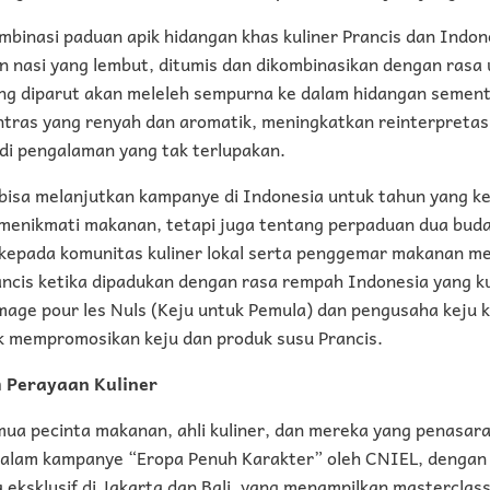
ombinasi paduan apik hidangan khas kuliner Prancis dan Indon
 nasi yang lembut, ditumis dan dikombinasikan dengan rasa 
ng diparut akan meleleh sempurna ke dalam hidangan semen
tras yang renyah dan aromatik, meningkatkan reinterpreta
jadi pengalaman yang tak terlupakan.
isa melanjutkan kampanye di Indonesia untuk tahun yang kedu
menikmati makanan, tetapi juga tentang perpaduan dua buda
kepada komunitas kuliner lokal serta penggemar makanan men
ancis ketika dipadukan dengan rasa rempah Indonesia yang k
omage pour les Nuls (Keju untuk Pemula) dan pengusaha keju
uk mempromosikan keju dan produk susu Prancis.
 Perayaan Kuliner
a pecinta makanan, ahli kuliner, dan mereka yang penasar
 dalam kampanye “Eropa Penuh Karakter” oleh CNIEL, dengan
 eksklusif di Jakarta dan Bali, yang menampilkan masterclas