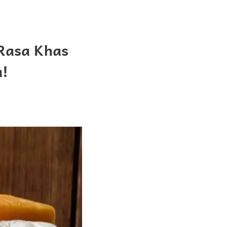
 Rasa Khas
a!