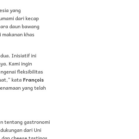
esia yang
umami dari kecap
tara daun bawang
si makanan khas
a. Inisiatif ini
ya. Kami ingin
genai fleksibilitas
uat,” kata
François
 kenamaan yang telah
an tentang gastronomi
 dukungan dari Uni
s dan cheese tastings