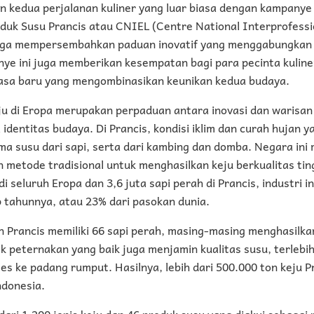
un kedua perjalanan kuliner yang luar biasa dengan kampany
duk Susu Prancis atau CNIEL (Centre National Interprofessi
gga mempersembahkan paduan inovatif yang menggabungkan du
ye ini juga memberikan kesempatan bagi para pecinta kuline
rasa baru yang mengombinasikan keunikan kedua budaya.
ju di Eropa merupakan perpaduan antara inovasi dan warisa
 identitas budaya. Di Prancis, kondisi iklim dan curah hujan 
ma susu dari sapi, serta dari kambing dan domba. Negara ini 
metode tradisional untuk menghasilkan keju berkualitas tin
di seluruh Eropa dan 3,6 juta sapi perah di Prancis, industri 
ap tahunnya, atau 23% dari pasokan dunia.
 Prancis memiliki 66 sapi perah, masing-masing menghasilkan
ik peternakan yang baik juga menjamin kualitas susu, terlebi
ses ke padang rumput. Hasilnya, lebih dari 500.000 ton keju P
ndonesia.
 dari 1.200 jenis keju dan 46 produk susu yang diakui sebagai 