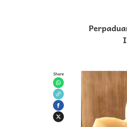
Perpaduan
I
Share