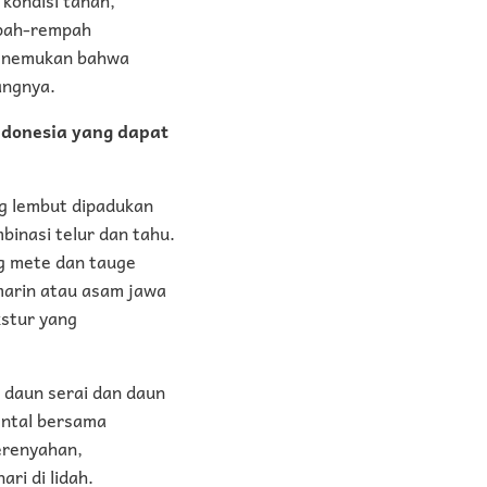
mpah-rempah
 menemukan bahwa
angnya.
ndonesia yang dapat
g lembut dipadukan
inasi telur dan tahu.
g mete dan tauge
amarin atau asam jawa
kstur yang
 daun serai dan daun
ental bersama
erenyahan,
ri di lidah.