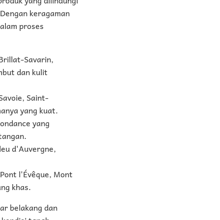
). Dengan keragaman
 dalam proses
rillat-Savarin,
but dan kulit
avoie, Saint-
manya yang kuat.
bondance yang
atangan.
leu d'Auvergne,
 Pont l'Évêque, Mont
ang khas.
tar belakang dan
 kondisi tanah,