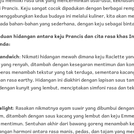
si Prancis. Keju sangat cocok dipadukan dengan berbagai re
 menggabungkan kedua budaya ini melalui kuliner, kita akan
pada bahan-bahan yang sederhana, dengan keju sebagai bint
duan hidangan antara keju Prancis dan cita rasa khas I
nda:
Sandwich
: Nikmati hidangan mewah dimana keju Raclette yan
 yang renyah, ditambah dengan kesegaran mentimun dan komb
eras menambah tekstur yang tak terduga, sementara kacan
n rasa earthy. Hidangan ini diakhiri dengan lapisan saus t
dengan kunyit yang lembut, menciptakan simfoni rasa dan te
elight
: Rasakan nikmatnya ayam suwir yang dibumbui dengan
um, ditambah dengan saus kacang yang lembut dan keju Emm
 mentimun. Sentuhan akhir dari bawang goreng menambah k
ngan harmoni antara rasa manis, pedas, dan tajam yang mena