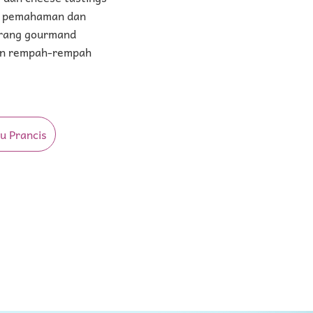
lam pemahaman dan
eorang gourmand
dan rempah-rempah
ju Prancis