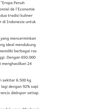
e “Eropa Penuh
onnel de l'Economie
a tradisi kuliner
r di Indonesia untuk
n yang mencerminkan
yang ideal mendukung
memiliki berbagai ras
ggi. Dengan 650.000
ini menghasilkan 24
 sekitar 6.500 kg
h lagi dengan 92% sapi
rancis diekspor setiap
produk yang dilindungi