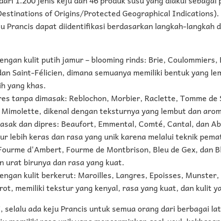
estinations of Origins/Protected Geographical Indications
eju Prancis dapat diidentifikasi berdasarkan langkah-langkah
engan kulit putih jamur – blooming rinds: Brie, Coulommiers, B
n Saint-Félicien, dimana semuanya memiliki bentuk yang lem
h yang khas.
res tanpa dimasak: Reblochon, Morbier, Raclette, Tomme de S
 Mimolette, dikenal dengan teksturnya yang lembut dan aro
asak dan dipres: Beaufort, Emmental, Comté, Cantal, dan A
tur lebih keras dan rasa yang unik karena melalui teknik pem
Fourme d'Ambert, Fourme de Montbrison, Bleu de Gex, dan B
n urat birunya dan rasa yang kuat.
engan kulit berkerut: Maroilles, Langres, Epoisses, Munster,
rot, memiliki tekstur yang kenyal, rasa yang kuat, dan kulit y
 selalu ada keju Prancis untuk semua orang dari berbagai la
keju memiliki rasa unik yang mencerminkan asal-usul, kekhasan