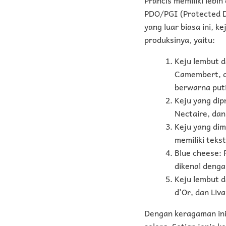
PDO/PGI (Protected D
yang luar biasa ini, k
produksinya, yaitu:
Keju lembut d
Camembert, da
berwarna puti
Keju yang dip
Nectaire, dan
Keju yang dim
memiliki teks
Blue cheese: 
dikenal denga
Keju lembut d
d'Or, dan Liva
Dengan keragaman ini,
selera. Setiap jenis 