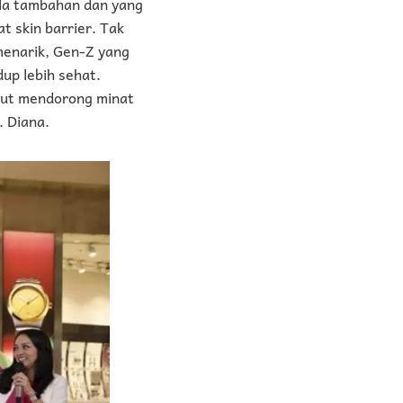
ula tambahan dan yang
 skin barrier. Tak
 menarik, Gen-Z yang
dup lebih sehat.
urut mendorong minat
. Diana.