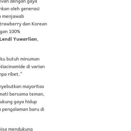
levan dengan gaya
ankan oleh generasi
am menjawab
Strawberry dan Korean
ngan 100%
Lendi Yuwarlian
,
 aku butuh minuman
iacinamide di varian
npa ribet.”
enyebutkan mayoritas
kmati bersama teman,
ukung gaya hidup
u pengalaman baru di
 bisa mendukung