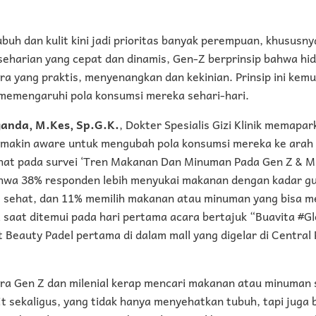
uh dan kulit kini jadi prioritas banyak perempuan, khususn
eseharian yang cepat dan dinamis, Gen-Z berprinsip bahwa hi
ra yang praktis, menyenangkan dan kekinian. Prinsip ini ke
 memengaruhi pola konsumsi mereka sehari-hari.
ganda, M.Kes, Sp.G.K.
, Dokter Spesialis Gizi Klinik memapar
makin aware untuk mengubah pola konsumsi mereka ke arah y
lihat pada survei ‘Tren Makanan Dan Minuman Pada Gen Z & Mi
wa 38% responden lebih menyukai makanan dengan kadar gu
g sehat, dan 11% memilih makanan atau minuman yang bisa
a saat ditemui pada hari pertama acara bertajuk “Buavita #
t Beauty Padel pertama di dalam mall yang digelar di Central 
ara Gen Z dan milenial kerap mencari makanan atau minuman
it sekaligus, yang tidak hanya menyehatkan tubuh, tapi juga