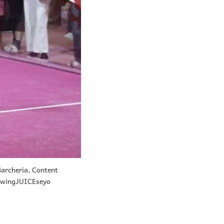
archeria, Content
lowingJUICEseyo