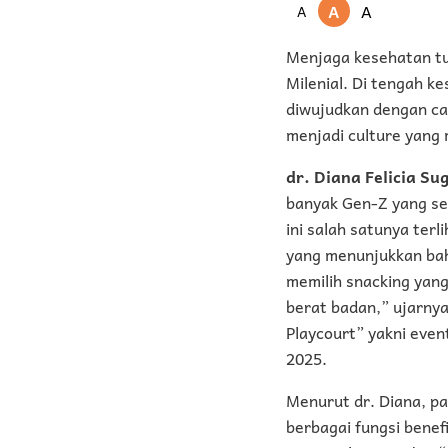
A
A
A
Menjaga kesehatan tub
Milenial. Di tengah k
diwujudkan dengan ca
menjadi culture yang
dr. Diana Felicia Su
banyak Gen-Z yang se
ini salah satunya ter
yang menunjukkan bah
memilih snacking yan
berat badan,” ujarny
Playcourt” yakni even
2025.
Menurut dr. Diana, p
berbagai fungsi benef