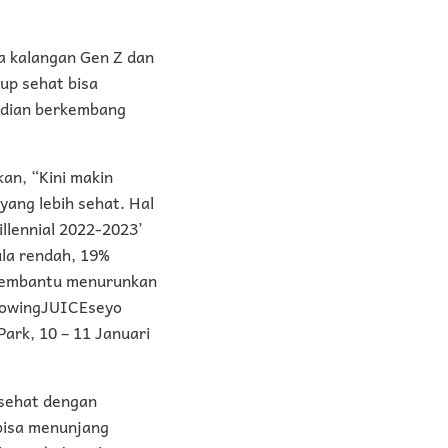
ya kalangan Gen Z dan
dup sehat bisa
mudian berkembang
kan, “Kini makin
ang lebih sehat. Hal
llennial 2022-2023’
la rendah, 19%
 membantu menurunkan
GlowingJUICEseyo
Park, 10 – 11 Januari
 sehat dengan
 bisa menunjang