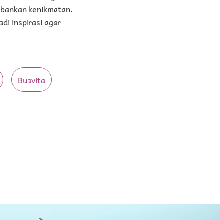
rbankan kenikmatan.
di inspirasi agar
Buavita