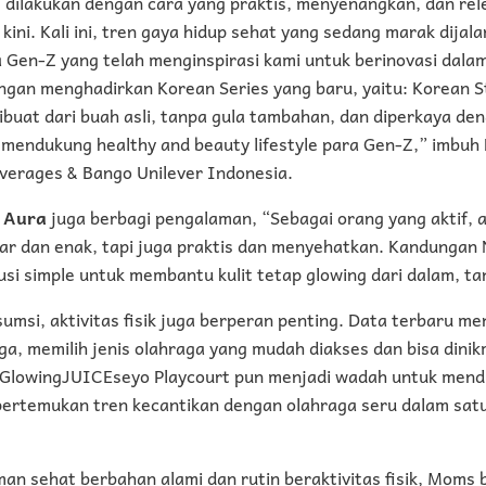
t dilakukan dengan cara yang praktis, menyenangkan, dan re
ini. Kali ini, tren gaya hidup sehat yang sedang marak dijal
 Gen-Z yang telah menginspirasi kami untuk berinovasi dal
gan menghadirkan Korean Series yang baru, yaitu: Korean 
ibuat dari buah asli, tanpa gula tambahan, dan diperkaya de
 mendukung healthy and beauty lifestyle para Gen-Z,” imbuh
verages & Bango Unilever Indonesia.
 Aura
juga berbagi pengalaman, “Sebagai orang yang aktif,
r dan enak, tapi juga praktis dan menyehatkan. Kandungan N
lusi simple untuk membantu kulit tetap glowing dari dalam, ta
umsi, aktivitas fisik juga berperan penting. Data terbaru m
ga, memilih jenis olahraga yang mudah diakses dan bisa dini
 #GlowingJUICEseyo Playcourt pun menjadi wadah untuk mend
pertemukan tren kecantikan dengan olahraga seru dalam sat
an sehat berbahan alami dan rutin beraktivitas fisik, Moms