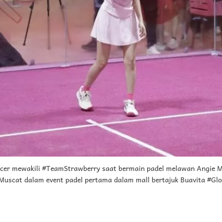
ncer mewakili #TeamStrawberry saat bermain padel melawan Angie M
Muscat dalam event padel pertama dalam mall bertajuk Buavita #G