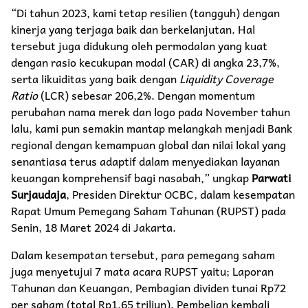
“Di tahun 2023, kami tetap resilien (tangguh) dengan
kinerja yang terjaga baik dan berkelanjutan. Hal
tersebut juga didukung oleh permodalan yang kuat
dengan rasio kecukupan modal (CAR) di angka 23,7%,
serta likuiditas yang baik dengan
Liquidity Coverage
Ratio
(LCR) sebesar 206,2%. Dengan momentum
perubahan nama merek dan logo pada November tahun
lalu, kami pun semakin mantap melangkah menjadi Bank
regional dengan kemampuan global dan nilai lokal yang
senantiasa terus adaptif dalam menyediakan layanan
keuangan komprehensif bagi nasabah,” ungkap
Parwati
Surjaudaja
, Presiden Direktur OCBC, dalam kesempatan
Rapat Umum Pemegang Saham Tahunan (RUPST) pada
Senin, 18 Maret 2024 di Jakarta.
Dalam kesempatan tersebut, para pemegang saham
juga menyetujui 7 mata acara RUPST yaitu; Laporan
Tahunan dan Keuangan, Pembagian dividen tunai Rp72
per saham (total Rp1,65 triliun), Pembelian kembali