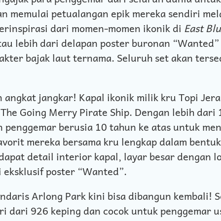
an memulai petualangan epik mereka sendiri mela
erinspirasi dari momen-momen ikonik di
East Bl
tau lebih dari delapan poster buronan “Wanted” k
akter bajak laut ternama. Seluruh set akan terse
 angkat jangkar! Kapal ikonik milik kru Topi Jera
The Going Merry Pirate Ship. Dengan lebih dari 
 penggemar berusia 10 tahun ke atas untuk me
avorit mereka bersama kru lengkap dalam bentu
dapat detail interior kapal, layar besar dengan l
 eksklusif poster “Wanted”.
daris Arlong Park kini bisa dibangun kembali! Se
iri dari 926 keping dan cocok untuk penggemar u