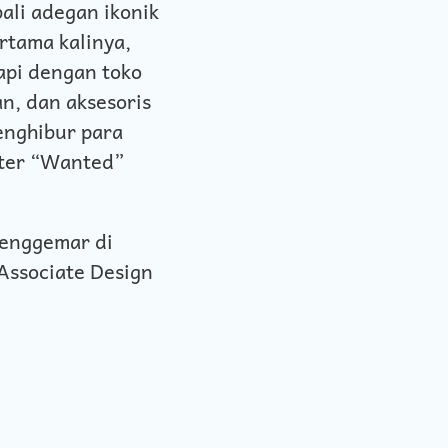
li adegan ikonik
rtama kalinya,
api dengan toko
n, dan aksesoris
enghibur para
ster “Wanted”
penggemar di
 Associate Design