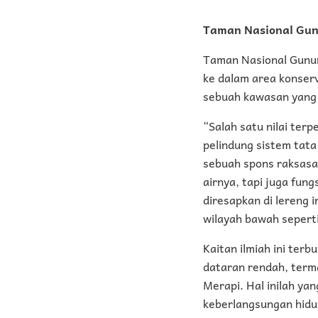
Taman Nasional Gu
Taman Nasional Gunu
ke dalam area konserv
sebuah kawasan yang 
“Salah satu nilai ter
pelindung sistem tata
sebuah spons raksasa 
airnya, tapi juga fun
diresapkan di lereng i
wilayah bawah sepert
Kaitan ilmiah ini ter
dataran rendah, terma
Merapi. Hal inilah ya
keberlangsungan hidup 