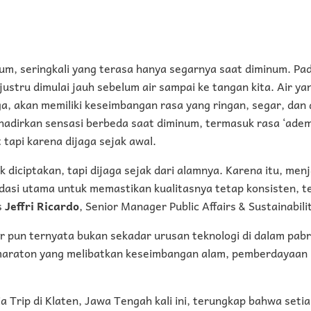
num, seringkali yang terasa hanya segarnya saat diminum. Pa
ustru dimulai jauh sebelum air sampai ke tangan kita. Air ya
a, akan memiliki keseimbangan rasa yang ringan, segar, dan
hadirkan sensasi berbeda saat diminum, termasuk rasa ‘adem’
 tapi karena dijaga sejak awal.
ak diciptakan, tapi dijaga sejak dari alamnya. Karena itu, me
ndasi utama untuk memastikan kualitasnya tetap konsisten, 
as
Jeffri Ricardo
, Senior Manager Public Affairs & Sustainabil
 pun ternyata bukan sekadar urusan teknologi di dalam pabrik,
maraton yang melibatkan keseimbangan alam, pemberdayaan 
 Trip di Klaten, Jawa Tengah kali ini, terungkap bahwa setiap