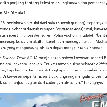
rita panjang tentang kelestarian lingkungan dan pemberda
n Air Dimulai
026, perjalanan dimulai dari hulu (puncak gunung), tepatnya 
ong). Sebagai daerah resapan (
recharge area
) vital, kawasa
ras seperti mahoni dan suren. Pohon-pohon ini adalah "bent
 meresap ke dalam akuifer tanah dan mencegah erosi. Akuifer
nah, yang mengandung air dan dapat mengalirkan air tanah.
 Science Team
AQUA menjelaskan bahwa kawasan seperti B
ting dari sekadar lanskap. “Bukit Emmon bukan sekadar
hidde
n, tapi bagian dari daerah tangkapan air yang membantu me
 Di kawasan seperti ini, air tidak langsung mengalir di perm
i, dan menjadi bagian dari cadangan air tanah,” terangnya.