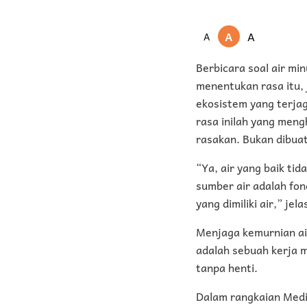
A
A
A
Berbicara soal air mi
menentukan rasa itu, j
ekosistem yang terjag
rasa inilah yang meng
rasakan. Bukan dibuat
“Ya, air yang baik tid
sumber air adalah fo
yang dimiliki air,” jel
Menjaga kemurnian air
adalah sebuah kerja 
tanpa henti.
Dalam rangkaian Media