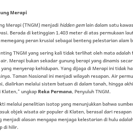
nung Merapi
ng Merapi (TNGM) menjadi
hidden gem
lain dalam satu kawa
asi. Berada di ketinggian 1.403 meter di atas permukaan la
memegang peran krusial sebagai benteng pelestarian alam 
penting TNGM yang sering kali tidak terlihat oleh mata adalah
 air. Merapi bukan sekadar gunung berapi yang dinamis secara
yang menyerap kehidupan. Yang dijaga di Merapi ini tidak ha
gsinya. Taman Nasional ini menjadi wilayah resapan. Air perm
ni, dialirkan melalui sistem batuan di dalam tanah, hingga ak
i Klaten," ungkap
Reka Permana
, Penyuluh TNGM.
bukti melalui penelitian isotop yang menunjukkan bahwa sumbe
suk objek wisata air populer di Klaten, berasal dari resapan
ng menjadi alasan mengapa menjaga kelestarian di hulu adala
di hilir.