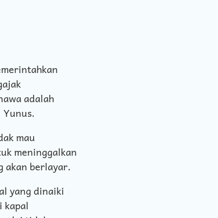
emerintahkan
gajak
nawa adalah
i Yunus.
idak mau
tuk meninggalkan
g akan berlayar.
al yang dinaiki
 kapal