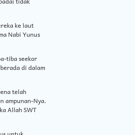
badai tidak
reka ke laut
ama Nabi Yunus
a-tiba seekor
 berada di dalam
ena telah
on ampunan-Nya.
ika Allah SWT
us untuk