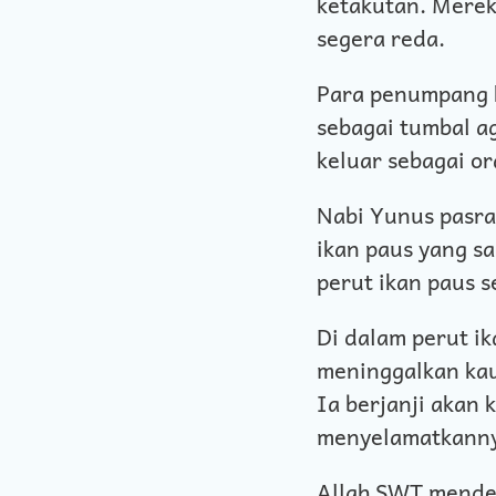
ketakutan. Merek
segera reda.
Para penumpang k
sebagai tumbal a
keluar sebagai or
Nabi Yunus pasrah
ikan paus yang s
perut ikan paus s
Di dalam perut i
meninggalkan ka
Ia berjanji akan
menyelamatkann
Allah SWT menden