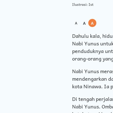
Ilustrasi: Ist
A
A
A
Dahulu kala, hid
Nabi Yunus untuk
penduduknya unt
orang-orang yang
Nabi Yunus mera
mendengarkan da
kota Ninawa. Ia 
Di tengah perjala
Nabi Yunus. Omba