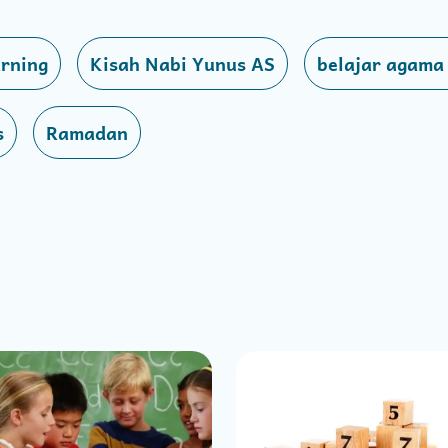
rning
Kisah Nabi Yunus AS
belajar agama
s
Ramadan