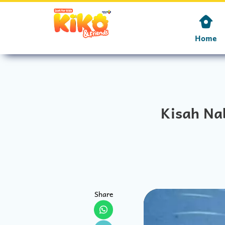
Home
Kisah Na
Share