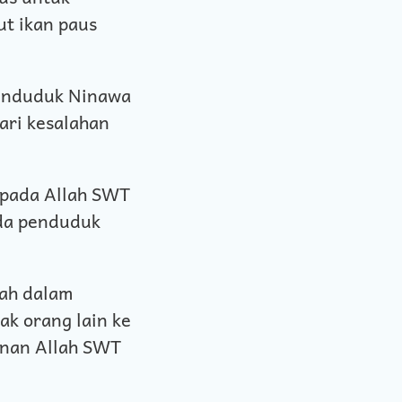
t ikan paus
penduduk Ninawa
ari kesalahan
epada Allah SWT
da penduduk
rah dalam
ak orang lain ke
punan Allah SWT