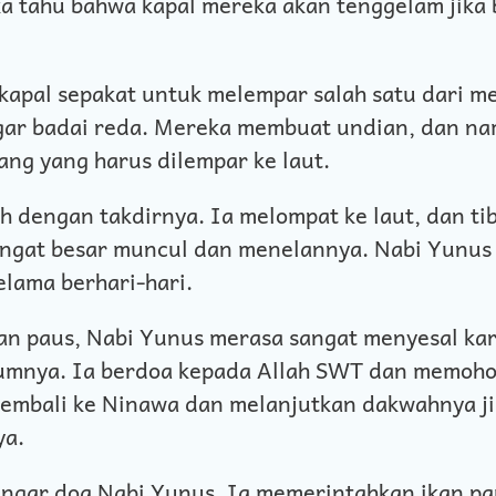
a tahu bahwa kapal mereka akan tenggelam jika 
apal sepakat untuk melempar salah satu dari me
gar badai reda. Mereka membuat undian, dan n
ang yang harus dilempar ke laut.
 dengan takdirnya. Ia melompat ke laut, dan tib
angat besar muncul dan menelannya. Nabi Yunus
elama berhari-hari.
kan paus, Nabi Yunus merasa sangat menyesal kar
umnya. Ia berdoa kepada Allah SWT dan memoh
 kembali ke Ninawa dan melanjutkan dakwahnya j
ya.
gar doa Nabi Yunus. Ia memerintahkan ikan pa