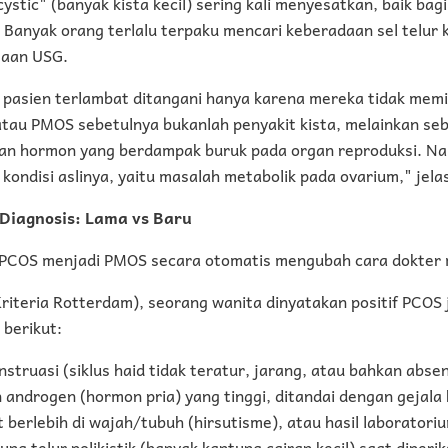
cystic" (banyak kista kecil) sering kali menyesatkan, baik ba
Banyak orang terlalu terpaku mencari keberadaan sel telur 
saan USG.
 pasien terlambat ditangani hanya karena mereka tidak memili
atau PMOS sebetulnya bukanlah penyakit kista, melainkan s
an hormon yang berdampak buruk pada organ reproduksi. Na
ondisi aslinya, yaitu masalah metabolik pada ovarium," jelas
 Diagnosis: Lama vs Baru
PCOS menjadi PMOS secara otomatis mengubah cara dokter 
Kriteria Rotterdam), seorang wanita dinyatakan positif PCOS
 berikut:
truasi (siklus haid tidak teratur, jarang, atau bahkan absen
androgen (hormon pria) yang tinggi, ditandai dengan gejala k
 berlebih di wajah/tubuh (hirsutisme), atau hasil laboratori
ng telur polikistik (banyak kantung cairan kecil) saat diperi