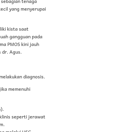
gi sebagian tenaga
kecil yang menyerupai
ki kista saat
ebuah gangguan pada
ma PMOS kini jauh
 dr. Agus.
melakukan diagnosis.
 jika memenuhi
).
linis seperti jerawat
um.
ksa melalui USG.