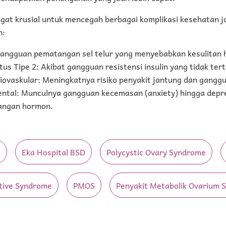
ngat krusial untuk mencegah berbagai komplikasi kesehatan 
n:
 Gangguan pematangan sel telur yang menyebabkan kesulitan 
tus Tipe 2: Akibat gangguan resistensi insulin yang tidak ter
iovaskular: Meningkatnya risiko penyakit jantung dan gangg
ntal: Munculnya gangguan kecemasan (anxiety) hingga depre
angan hormon.
s
Eka Hospital BSD
Polycystic Ovary Syndrome
tive Syndrome
PMOS
Penyakit Metabolik Ovarium 