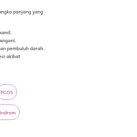
jangka panjang yang
hamil.
tangani.
uan pembuluh darah.
si akibat
PCOS
Sindrom