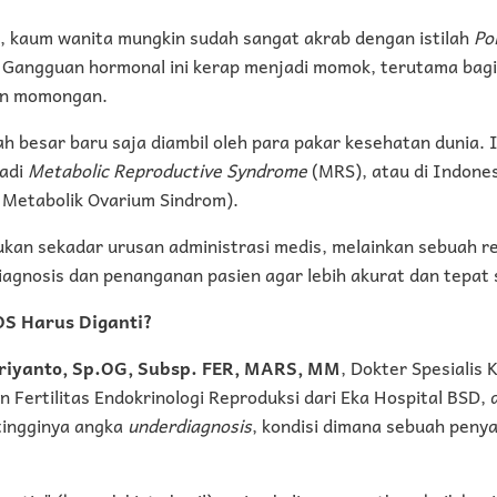
, kaum wanita mungkin sudah sangat akrab dengan istilah
Pol
Gangguan hormonal ini kerap menjadi momok, terutama bag
an momongan.
 besar baru saja diambil oleh para pakar kesehatan dunia. I
jadi
Metabolic Reproductive Syndrome
(MRS), atau di Indones
Metabolik Ovarium Sindrom).
kan sekadar urusan administrasi medis, melainkan sebuah re
agnosis dan penanganan pasien agar lebih akurat dan tepat 
OS Harus Diganti?
riyanto, Sp.OG, Subsp. FER, MARS, MM
, Dokter Spesialis
 Fertilitas Endokrinologi Reproduksi dari Eka Hospital BSD, 
tingginya angka
underdiagnosis
, kondisi dimana sebuah penya