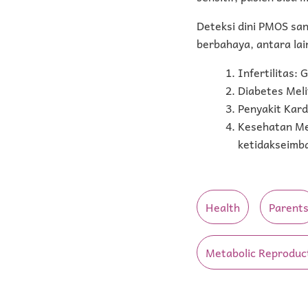
Deteksi dini PMOS sa
berbahaya, antara lai
Infertilitas:
Diabetes Meli
Penyakit Kard
Kesehatan Me
ketidakseimb
Health
Parent
Metabolic Reproduc