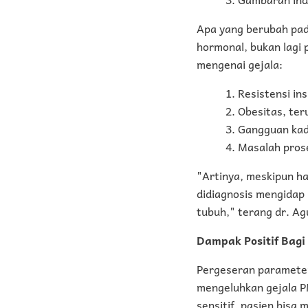
Apa yang berubah pada
hormonal, bukan lagi 
mengenai gejala:
Resistensi ins
Obesitas, te
Gangguan kad
Masalah prose
"Artinya, meskipun ha
didiagnosis mengidap 
tubuh," terang dr. Ag
Dampak Positif Bag
Pergeseran parameter
mengeluhkan gejala P
sensitif, pasien bisa