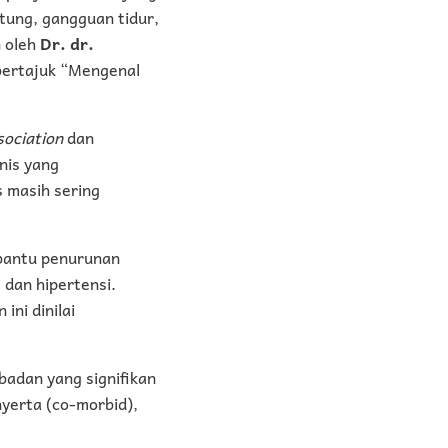
ntung, gangguan tidur,
n oleh
Dr. dr.
 bertajuk “Mengenal
sociation
dan
nis yang
 masih sering
bantu penurunan
 dan hipertensi.
ini dinilai
badan yang signifikan
nyerta (co-morbid),