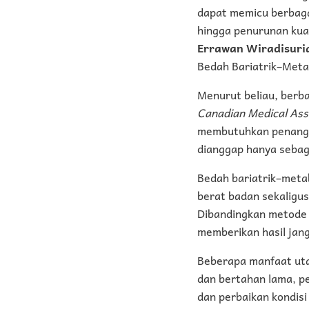
dapat memicu berbagai
hingga penurunan kual
Errawan Wiradisuri
Bedah Bariatrik–Metab
Menurut beliau, berba
Canadian Medical Ass
membutuhkan penangan
dianggap hanya sebag
Bedah bariatrik–met
berat badan sekaligu
Dibandingkan metode k
memberikan hasil jang
Beberapa manfaat uta
dan bertahan lama, pe
dan perbaikan kondisi 