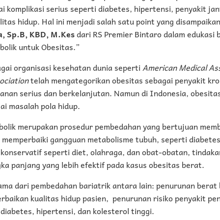
 komplikasi serius seperti diabetes, hipertensi, penyakit ja
itas hidup. Hal ini menjadi salah satu point yang disampaika
a, Sp.B, KBD, M.Kes
dari RS Premier Bintaro dalam edukasi
olik untuk Obesitas.”
gai organisasi kesehatan dunia seperti
American Medical As
ociation
telah mengategorikan obesitas sebagai penyakit kro
an serius dan berkelanjutan. Namun di Indonesia, obesitas
ai masalah pola hidup.
abolik merupakan prosedur pembedahan yang bertujuan mem
s memperbaiki gangguan metabolisme tubuh, seperti diabetes
onservatif seperti diet, olahraga, dan obat-obatan, tindakan 
ka panjang yang lebih efektif pada kasus obesitas berat.
ma dari pembedahan bariatrik antara lain: penurunan berat 
rbaikan kualitas hidup pasien, penurunan risiko penyakit pe
diabetes, hipertensi, dan kolesterol tinggi.