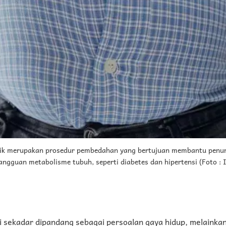
lik merupakan prosedur pembedahan yang bertujuan membantu penu
ngguan metabolisme tubuh, seperti diabetes dan hipertensi (Foto : I
agi sekadar dipandang sebagai persoalan gaya hidup, melainka