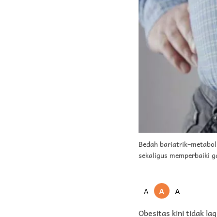
Bedah bariatrik–metabo
sekaligus memperbaiki ga
A
A
A
Obesitas kini tidak l