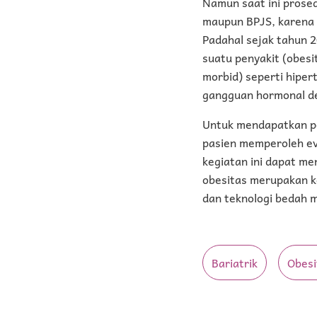
Namun saat ini prose
maupun BPJS, karena 
Padahal sejak tahun 
suatu penyakit (obesit
morbid) seperti hiper
gangguan hormonal den
Untuk mendapatkan pe
pasien memperoleh eva
kegiatan ini dapat m
obesitas merupakan ko
dan teknologi bedah m
Bariatrik
Obesi