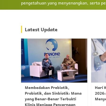
pengetahuan yang menyenangkan, serta pe
Latest Update
Membedakan Prebiotik,
Hari 
Probiotik, dan Sinbiotik: Mana
2026:
yang Benar-Benar Terbukti
Menye
Klinis Menjaga Pencernaan