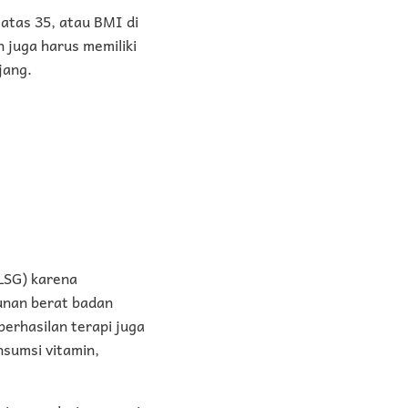
atas 35, atau BMI di
n juga harus memiliki
jang.
(LSG) karena
unan berat badan
berhasilan terapi juga
nsumsi vitamin,