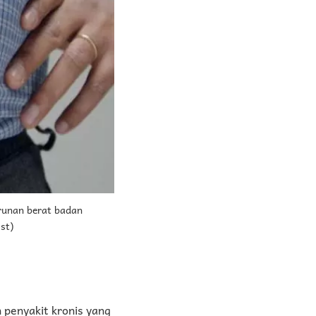
runan berat badan
st)
n penyakit kronis yang