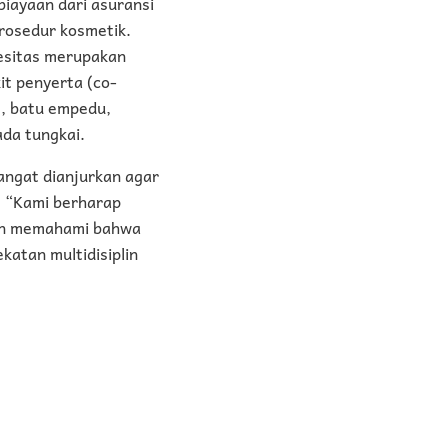
iayaan dari asuransi
rosedur kosmetik.
esitas merupakan
it penyerta (co-
s, batu empedu,
ada tungkai.
angat dianjurkan agar
. “Kami berharap
kin memahami bahwa
katan multidisiplin