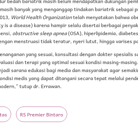
dur bedah bariatrik masih belum mendapatkan dukungan pemb
masih banyak yang menganggap tindakan bariatrik sebagai p
2013,
World Health Organization
telah menyatakan bahwa ob
y is a disease) karena hampir selalu disertai berbagai penyak
tensi,
obstructive sleep apnea
(OSA), hiperlipidemia, diabete
gan menstruasi tidak teratur, nyeri lutut, hingga varises p
nanganan yang sesuai, konsultasi dengan dokter spesialis s
luasi dan terapi yang optimal sesuai kondisi masing-masing
enjadi sarana edukasi bagi media dan masyarakat agar sema
ndisi medis yang dapat ditangani secara tepat melalui pende
odern,” tutup dr. Errawan.
tas
RS Premier Bintaro