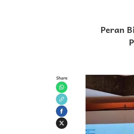
Peran B
P
Share