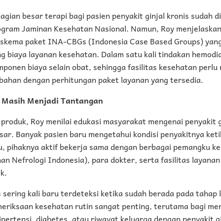
agian besar terapi bagi pasien penyakit ginjal kronis sudah 
ogram Jaminan Kesehatan Nasional. Namun, Roy menjelaska
 skema paket INA-CBGs (Indonesia Case Based Groups) yan
g biaya layanan kesehatan. Dalam satu kali tindakan hemodial
ponen biaya selain obat, sehingga fasilitas kesehatan perl
bahan dengan perhitungan paket layanan yang tersedia.
 Masih Menjadi Tantangan
produk, Roy menilai edukasi masyarakat mengenai penyakit g
sar. Banyak pasien baru mengetahui kondisi penyakitnya ket
tu, pihaknya aktif bekerja sama dengan berbagai pemangku k
 Nefrologi Indonesia), para dokter, serta fasilitas layana
k.
s sering kali baru terdeteksi ketika sudah berada pada tahap l
eriksaan kesehatan rutin sangat penting, terutama bagi mer
hipertensi, diabetes, atau riwayat keluarga dengan penyakit gi