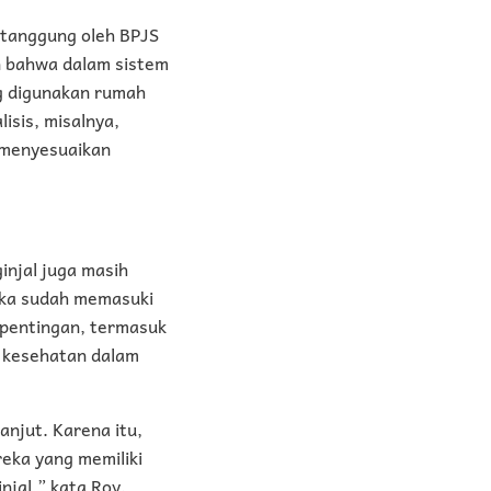
ditanggung oleh BPJS
n bahwa dalam sistem
g digunakan rumah
isis, misalnya,
u menyesuaikan
injal juga masih
ika sudah memasuki
epentingan, termasuk
n kesehatan dalam
anjut. Karena itu,
eka yang memiliki
njal,” kata Roy.