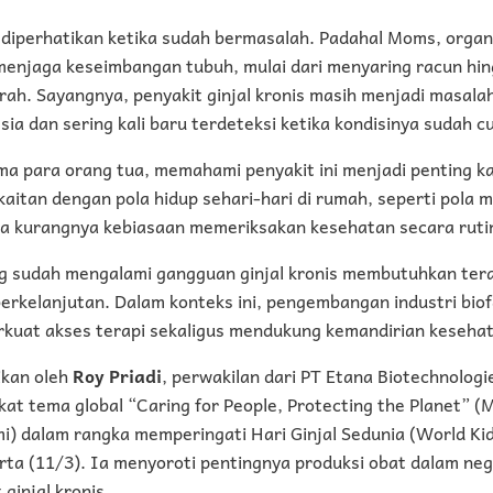
u diperhatikan ketika sudah bermasalah. Padahal Moms, organ k
menjaga keseimbangan tubuh, mulai dari menyaring racun h
rah. Sayangnya, penyakit ginjal kronis masih menjadi masal
ia dan sering kali baru terdeteksi ketika kondisinya sudah c
ma para orang tua, memahami penyakit ini menjadi penting k
kaitan dengan pola hidup sehari-hari di rumah, seperti pola 
a kurangnya kebiasaan memeriksakan kesehatan secara ruti
yang sudah mengalami gangguan ginjal kronis membutuhkan ter
erkelanjutan. Dalam konteks ini, pengembangan industri biofa
kuat akses terapi sekaligus mendukung kemandirian kesehat
ikan oleh
Roy Priadi
, perwakilan dari PT Etana Biotechnolog
kat tema global “Caring for People, Protecting the Planet”
mi) dalam rangka memperingati Hari Ginjal Sedunia (World Ki
arta (11/3). Ia menyoroti pentingnya produksi obat dalam ne
 ginjal kronis.