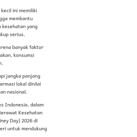
ecil ini memiliki
ingga membantu
ah kesehatan yang
ukup serius.
arena banyak faktor
makan, konsumsi
n.
api jangka panjang
rmasi lokal dinilai
an nasional.
ies Indonesia, dalam
 (Merawat Kesehatan
dney Day) 2026 di
geri untuk mendukung