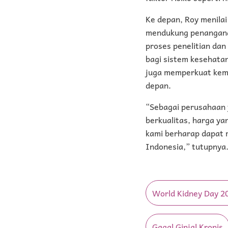
Ke depan, Roy menila
mendukung penanganan
proses penelitian da
bagi sistem kesehata
juga memperkuat kema
depan.
“Sebagai perusahaan 
berkualitas, harga ya
kami berharap dapat m
Indonesia,” tutupnya
World Kidney Day 2
Gagal Ginjal Kronis