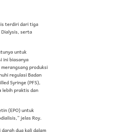
 terdiri dari tiga
 Dialysis, serta
atunya untuk
i ini biasanya
i merangsang produksi
nuhi regulasi Badan
led Syringe (PFS),
 lebih praktis dan
etin (EPO) untuk
alisis,” jelas Roy.
 darah dua kali dalam