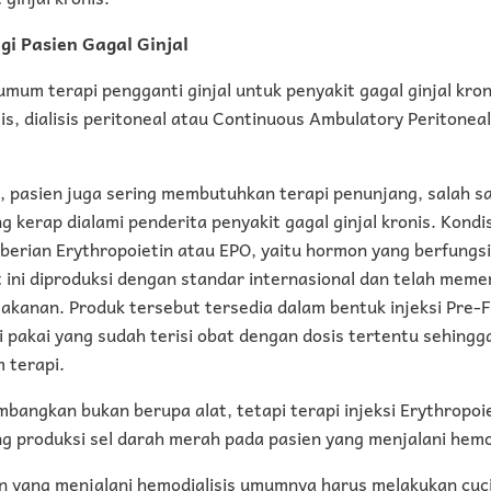
gi Pasien Gagal Ginjal
um terapi pengganti ginjal untuk penyakit gagal ginjal kronis
sis, dialisis peritoneal atau Continuous Ambulatory Peritoneal
t, pasien juga sering membutuhkan terapi penunjang, salah s
 kerap dialami penderita penyakit gagal ginjal kronis. Kondis
berian Erythropoietin atau EPO, yaitu hormon yang berfungs
 ini diproduksi dengan standar internasional dan telah meme
anan. Produk tersebut tersedia dalam bentuk injeksi Pre-Fil
li pakai yang sudah terisi obat dengan dosis tertentu sehingga
 terapi.
bangkan bukan berupa alat, tetapi terapi injeksi Erythropoi
produksi sel darah merah pada pasien yang menjalani hemodi
n yang menjalani hemodialisis umumnya harus melakukan cuci