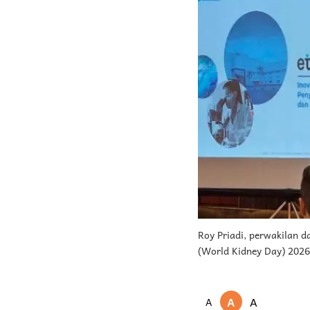
Roy Priadi, perwakilan d
(World Kidney Day) 2026 
A
A
A