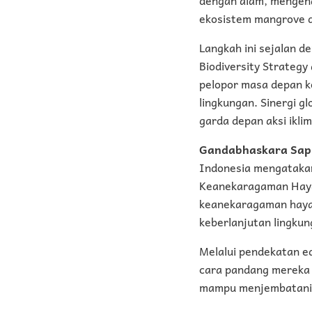
ekosistem mangrove d
Langkah ini sejalan d
Biodiversity Strateg
pelopor masa depan k
lingkungan. Sinergi g
garda depan aksi ikli
Gandabhaskara Sap
Indonesia mengatakan
Keanekaragaman Haya
keanekaragaman hayat
keberlanjutan lingkun
Melalui pendekatan e
cara pandang mereka 
mampu menjembatani te