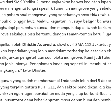
iswa dari SMK Yadika 2, mengungkapkan bahwa kegiatan lapan
aru mengenai fungsi spesifik tanaman mangrove yang sebe
 bisa paham soal mangrove, yang sebelumnya saya tidak tahu
buh di pinggir laut. Melalui kegiatan ini, saya belajar bahwa
ghadapi perubahan cuaca, dan mampu hidup di tanah berlump
grove sekaligus bisa bertemu dengan teman-teman baru," uja
mpaikan oleh
Dhistie Aderusla
, siswi dari SMA 112 Jakarta,
kan kepedulian yang lebih mendalam terhadap kelestarian eko
 diajarkan pengetahuan soal biota mangrove. Kami jadi tahu 
an jenis lainnya. Pengalaman langsung seperti ini membuat 
lingkungan," kata Dhistie.
gunan yang sudah membersamai Indonesia lebih dari 5 dekad
 yang terjalin antara KLH, GIZ, dan sektor pendidikan, dia ke
ahirkan agen-agen perubahan muda yang siap berkontribusi 
ti nusantara demi keberlanjutan masa depan bumi dan pem