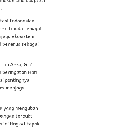
.
ntasi Indonesian
erasi muda sebagai
njaga ekosistem
i penerus sebagai
ation Area, GIZ
 peringatan Hari
si pentingnya
ers menjaga
aru yang mengubah
pangan terbukti
 di tingkat tapak.