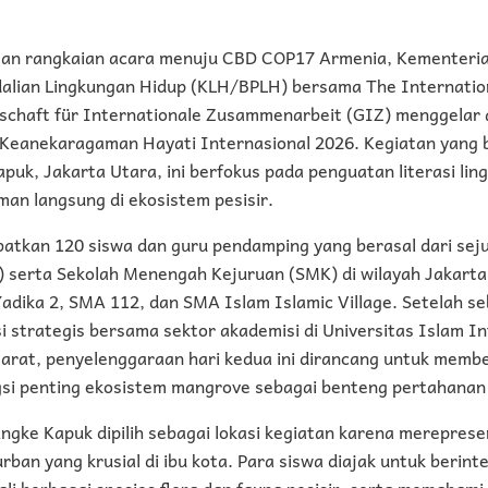
san rangkaian acara menuju CBD COP17 Armenia, Kementeri
lian Lingkungan Hidup (KLH/BPLH) bersama The Internationa
lschaft für Internationale Zusammenarbeit (GIZ) menggelar 
 Keanekaragaman Hayati Internasional 2026. Kegiatan yang 
uk, Jakarta Utara, ini berfokus pada penguatan literasi lin
an langsung di ekosistem pesisir.
ibatkan 120 siswa dan guru pendamping yang berasal dari sej
serta Sekolah Menengah Kejuruan (SMK) di wilayah Jakarta
dika 2, SMA 112, dan SMA Islam Islamic Village. Setelah s
 strategis bersama sektor akademisi di Universitas Islam I
Barat, penyelenggaraan hari kedua ini dirancang untuk mem
gsi penting ekosistem mangrove sebagai benteng pertahanan 
gke Kapuk dipilih sebagai lokasi kegiatan karena mereprese
ban yang krusial di ibu kota. Para siswa diajak untuk berint
li berbagai spesies flora dan fauna pesisir, serta memaham