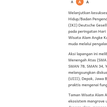
A
A
A
Melanjutkan kesukse
Hidup/Badan Pengenda
(IKI) Deutsche Gesel
pada peringatan Hari
Wisata Alam Angke Kap
muda melalui pengalam
Aksi lapangan ini mel
Menengah Atas (SMA) 
SMAN 78, SMAN 34, Ya
melangsungkan diskusi
(UIII), Depok, Jawa 
praktis mengenai fun
Taman Wisata Alam An
ekosistem mangrove ur
dengan alam, mengena