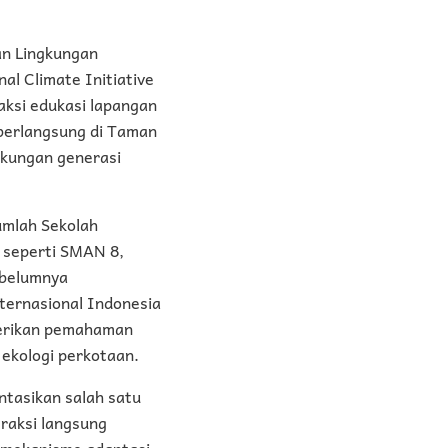
an Lingkungan
l Climate Initiative
aksi edukasi lapangan
berlangsung di Taman
gkungan generasi
umlah Sekolah
 seperti SMAN 8,
ebelumnya
nternasional Indonesia
berikan pemahaman
ekologi perkotaan.
ntasikan salah satu
eraksi langsung
i mekanisme adaptasi