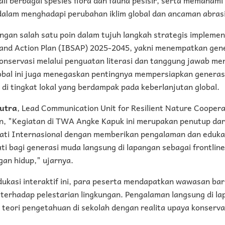
alam menghadapi perubahan iklim global dan ancaman abrasi
engan salah satu poin dalam tujuh langkah strategis impleme
y and Action Plan (IBSAP) 2025-2045, yakni menempatkan gen
onservasi melalui penguatan literasi dan tanggung jawab me
lobal ini juga menegaskan pentingnya mempersiapkan generas
m di tingkat lokal yang berdampak pada keberlanjutan global.
utra
, Lead Communication Unit for Resilient Nature Cooper
, "Kegiatan di TWA Angke Kapuk ini merupakan penutup dari
ti Internasional dengan memberikan pengalaman dan eduka
i bagi generasi muda langsung di lapangan sebagai frontlin
gan hidup," ujarnya.
dukasi interaktif ini, para peserta mendapatkan wawasan b
terhadap pelestarian lingkungan. Pengalaman langsung di la
ori pengetahuan di sekolah dengan realita upaya konservasi