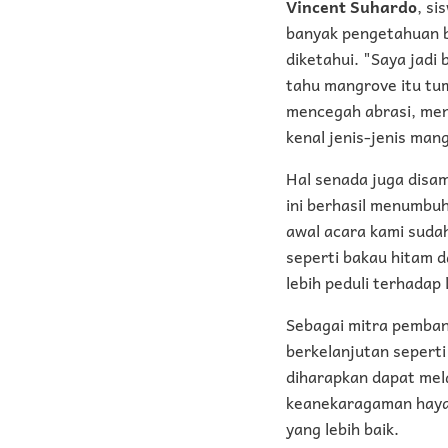
Vincent Suhardo
, s
banyak pengetahuan b
diketahui. "Saya jadi
tahu mangrove itu tum
mencegah abrasi, men
kenal jenis-jenis man
Hal senada juga disa
ini berhasil menumbuh
awal acara kami sudah
seperti bakau hitam d
lebih peduli terhadap 
Sebagai mitra pemban
berkelanjutan seperti
diharapkan dapat mel
keanekaragaman haya
yang lebih baik.