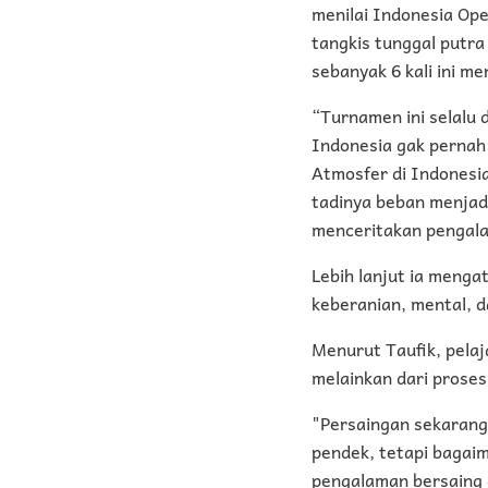
menilai Indonesia Ope
tangkis tunggal putr
sebanyak 6 kali ini m
“Turnamen ini selalu 
Indonesia gak pernah 
Atmosfer di Indonesi
tadinya beban menjadi
menceritakan pengal
Lebih lanjut ia menga
keberanian, mental, d
Menurut Taufik, pelaj
melainkan dari proses 
"Persaingan sekarang 
pendek, tetapi bagai
pengalaman bersaing d