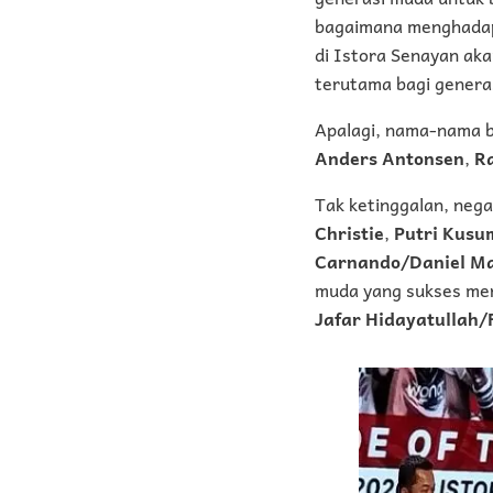
bagaimana menghadap
di Istora Senayan ak
terutama bagi genera
Apalagi, nama-nama be
Anders Antonsen
,
R
Tak ketinggalan, nega
Christie
,
Putri Kus
Carnando/Daniel Ma
muda yang sukses men
Jafar Hidayatullah/