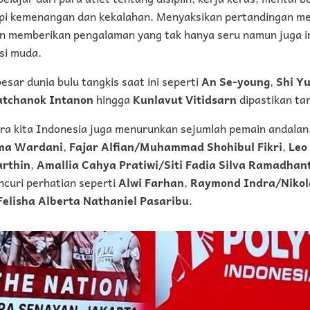
i kemenangan dan kekalahan. Menyaksikan pertandingan me
an memberikan pengalaman yang tak hanya seru namun juga in
si muda.
sar dunia bulu tangkis saat ini seperti
An Se-young
,
Shi Yu
atchanok Intanon
hingga
Kunlavut Vitidsarn
dipastikan tam
ra kita Indonesia juga menurunkan sejumlah pemain andalan,
uma Wardani
,
Fajar Alfian/Muhammad Shohibul Fikri
,
Leo
rthin
,
Amallia Cahya Pratiwi/Siti Fadia Silva Ramadhant
curi perhatian seperti
Alwi Farhan
,
Raymond Indra/Nikol
Felisha Alberta Nathaniel Pasaribu
.