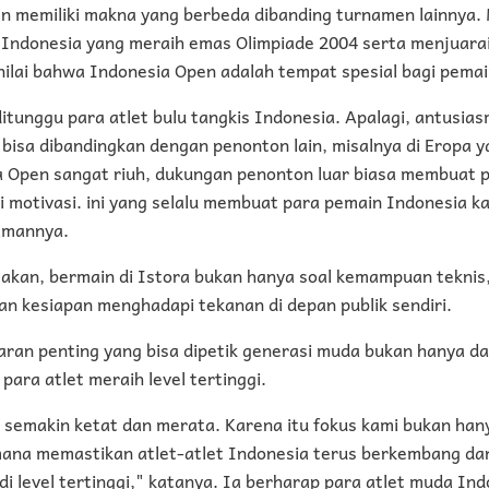
n memiliki makna yang berbeda dibanding turnamen lainnya. 
a Indonesia yang meraih emas Olimpiade 2004 serta menjuara
enilai bahwa Indonesia Open adalah tempat spesial bagi pema
ditunggu para atlet bulu tangkis Indonesia. Apalagi, antusi
bisa dibandingkan dengan penonton lain, misalnya di Eropa y
a Open sangat riuh, dukungan penonton luar biasa membuat 
 motivasi. ini yang selalu membuat para pemain Indonesia ka
amannya.
takan, bermain di Istora bukan hanya soal kemampuan teknis,
an kesiapan menghadapi tekanan di depan publik sendiri.
aran penting yang bisa dipetik generasi muda bukan hanya dar
para atlet meraih level tertinggi.
semakin ketat dan merata. Karena itu fokus kami bukan hany
mana memastikan atlet-atlet Indonesia terus berkembang d
i level tertinggi," katanya. Ia berharap para atlet muda I