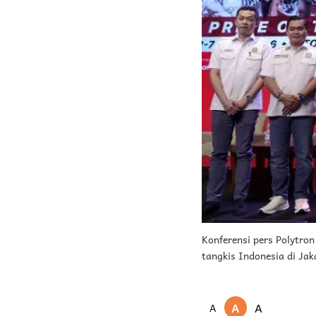
Konferensi pers Polytro
tangkis Indonesia di Jaka
A
A
A