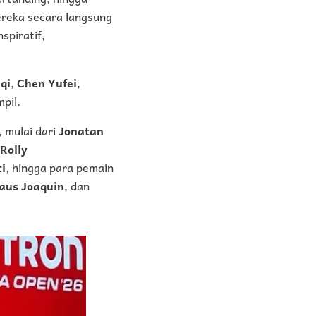
reka secara langsung
spiratif,
qi
,
Chen Yufei
,
pil.
 mulai dari
Jonatan
 Rolly
i
, hingga para pemain
aus Joaquin
, dan