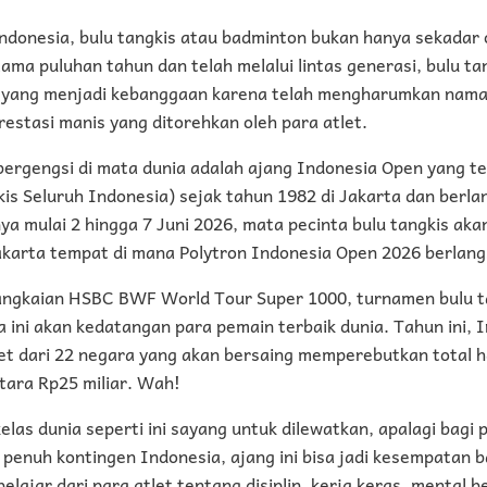
ndonesia, bulu tangkis atau badminton bukan hanya sekadar 
elama puluhan tahun dan telah melalui lintas generasi, bulu ta
 yang menjadi kebanggaan karena telah mengharumkan nama 
restasi manis yang ditorehkan oleh para atlet.
ergengsi di mata dunia adalah ajang Indonesia Open yang tel
is Seluruh Indonesia) sejak tahun 1982 di Jakarta dan berlan
nya mulai 2 hingga 7 Juni 2026, mata pecinta bulu tangkis aka
akarta tempat di mana Polytron Indonesia Open 2026 berlang
rangkaian HSBC BWF World Tour Super 1000, turnamen bulu ta
a ini akan kedatangan para pemain terbaik dunia. Tahun ini,
et dari 22 negara yang akan bersaing memperebutkan total h
etara Rp25 miliar. Wah!
las dunia seperti ini sayang untuk dilewatkan, apalagi bagi p
enuh kontingen Indonesia, ajang ini bisa jadi kesempatan b
lajar dari para atlet tentang disiplin, kerja keras, mental b