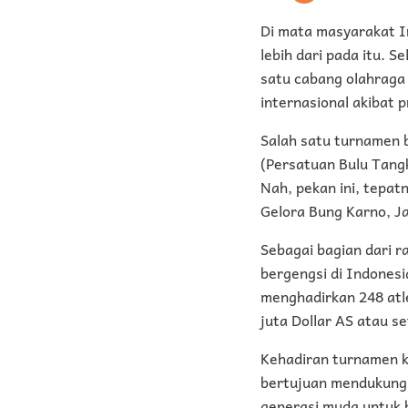
Di mata masyarakat I
lebih dari pada itu. S
satu cabang olahraga
internasional akibat p
Salah satu turnamen b
(Persatuan Bulu Tangk
Nah, pekan ini, tepat
Gelora Bung Karno, J
Sebagai bagian dari 
bergengsi di Indonesi
menghadirkan 248 atl
juta Dollar AS atau s
Kehadiran turnamen ke
bertujuan mendukung p
generasi muda untuk be