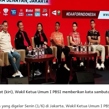
at (kiri), Wakil Ketua Umum I PBSI memberikan kata sambuta
 yang digelar Senin (1/6) di Jakarta, Wakil Ketua Umum I PB