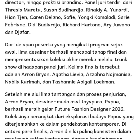
director, hingga praktisi branding. Panel juri terdiri dari
Thresia Mareta, Susan Budihardjo, Rinaldy A. Yunardi,
Hian Tjen, Caren Delano, Sofie, Yongki Komaladi, Sarie
Febriane, Didi Budiardjo, Richard Hartono, Ary Juwono
dan Djafar.
Dari delapan peserta yang mengikuti program sejak
awal, lima desainer berhasil mencapai tahap final dan
mempresentasikan koleksi akhir mereka melalui trunk
show di hadapan panel juri. Kelima finalis tersebut
adalah Arron Bryan, Agatha Lievia, Azzahra Najmanisa,
Nabila Karimah, dan Tashannie Abigail Loekman.
Setelah melalui lima tantangan dan proses penjurian,
Arron Bryan, desainer muda asal Jayapura, Papua,
berhasil meraih gelar Future Fashion Designer 2026.
Koleksinya berangkat dari eksplorasi budaya Papua yang
diterjemahkan ke dalam pendekatan kontemporer. Di
antara para finalis, Arron dinilai paling konsisten dalam
menjawab setiap tantangan, dengan keseimbangan