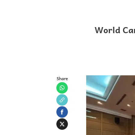
World Can
Share