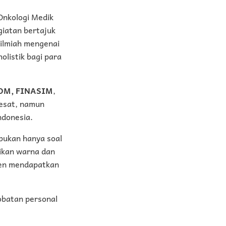
Onkologi Medik
iatan bertajuk
ilmiah mengenai
olistik bagi para
HOM, FINASIM
,
esat, namun
ndonesia.
bukan hanya soal
ikan warna dan
sien mendapatkan
obatan personal