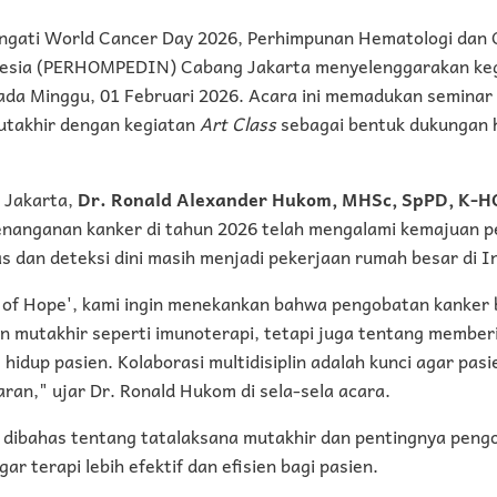
gati World Cancer Day 2026, Perhimpunan Hematologi dan 
nesia (PERHOMPEDIN) Cabang Jakarta menyelenggarakan keg
a Minggu, 01 Februari 2026. Acara ini memadukan seminar 
utakhir dengan kegiatan
Art Class
sebagai bentuk dukungan h
Jakarta,
Dr. Ronald Alexander Hukom, MHSc, SpPD, K-
nanganan kanker di tahun 2026 telah mengalami kemajuan p
as dan deteksi dini masih menjadi pekerjaan rumah besar di I
s of Hope', kami ingin menekankan bahwa pengobatan kanker 
n mutakhir seperti imunoterapi, tetapi juga tentang member
 hidup pasien. Kolaborasi multidisiplin adalah kunci agar pa
aran," ujar Dr. Ronald Hukom di sela-sela acara.
 dibahas tentang tatalaksana mutakhir dan pentingnya peng
gar terapi lebih efektif dan efisien bagi pasien.