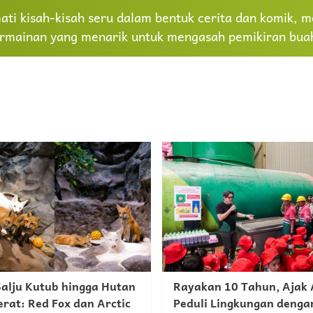
ti kisah-kisah seru dalam bentuk cerita dan komik, me
rmainan yang menarik untuk mengasah pemikiran buah
Salju Kutub hingga Hutan
Rayakan 10 Tahun, Ajak
rat: Red Fox dan Arctic
Peduli Lingkungan denga