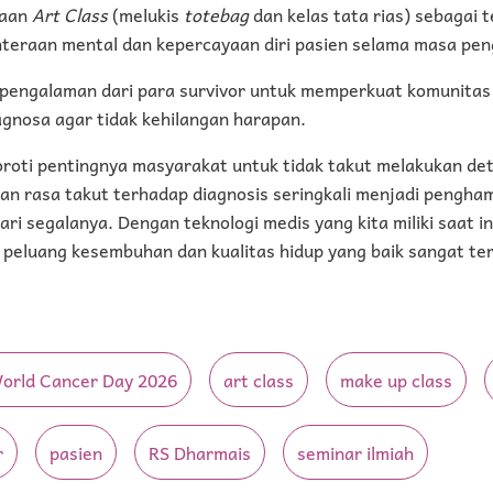
raan
Art Class
(melukis
totebag
dan kelas tata rias) sebagai t
teraan mental dan kepercayaan diri pasien selama masa pe
i pengalaman dari para survivor untuk memperkuat komunitas
agnosa agar tidak kehilangan harapan.
roti pentingnya masyarakat untuk tidak takut melakukan dete
an rasa takut terhadap diagnosis seringkali menjadi pengh
ari segalanya. Dengan teknologi medis yang kita miliki saat i
, peluang kesembuhan dan kualitas hidup yang baik sangat te
orld Cancer Day 2026
art class
make up class
r
pasien
RS Dharmais
seminar ilmiah