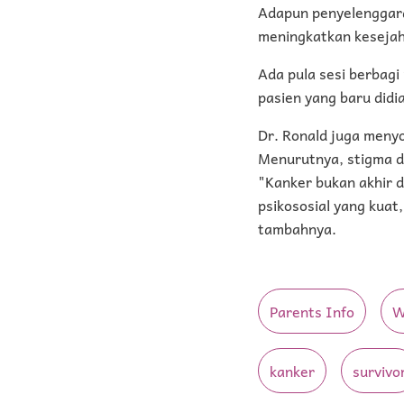
Adapun penyelengga
meningkatkan kesejah
Ada pula sesi berbag
pasien yang baru didi
Dr. Ronald juga menyo
Menurutnya, stigma d
"Kanker bukan akhir d
psikososial yang kuat
tambahnya.
Parents Info
W
kanker
survivo