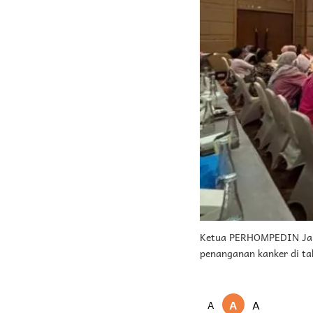
Ketua PERHOMPEDIN Jak
penanganan kanker di ta
A
A
A