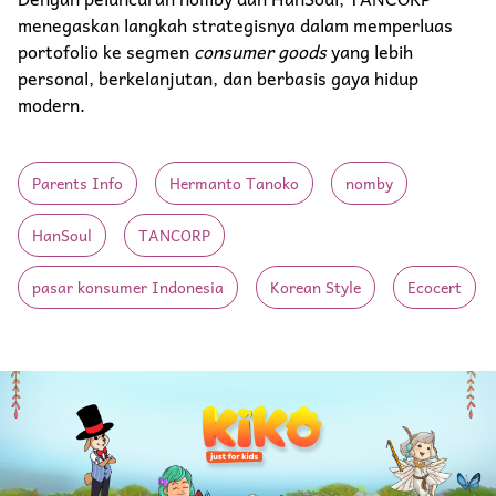
menegaskan langkah strategisnya dalam memperluas
portofolio ke segmen
consumer goods
yang lebih
personal, berkelanjutan, dan berbasis gaya hidup
modern.
Parents Info
Hermanto Tanoko
nomby
HanSoul
TANCORP
pasar konsumer Indonesia
Korean Style
Ecocert