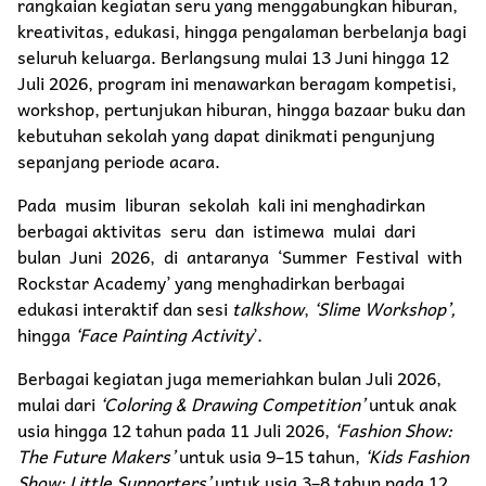
rangkaian kegiatan seru yang menggabungkan hiburan,
kreativitas, edukasi, hingga pengalaman berbelanja bagi
seluruh keluarga. Berlangsung mulai 13 Juni hingga 12
Juli 2026, program ini menawarkan beragam kompetisi,
workshop, pertunjukan hiburan, hingga bazaar buku dan
kebutuhan sekolah yang dapat dinikmati pengunjung
sepanjang periode acara.
Pada musim liburan sekolah kali ini menghadirkan
berbagai aktivitas seru dan istimewa mulai dari
bulan Juni 2026, di antaranya ‘Summer Festival with
Rockstar Academy’ yang menghadirkan berbagai
edukasi interaktif dan sesi
talkshow
,
‘Slime Workshop’,
hingga
‘Face Painting Activity
’.
Berbagai kegiatan juga memeriahkan bulan Juli 2026,
mulai dari
‘Coloring & Drawing Competition’
untuk anak
usia hingga 12 tahun pada 11 Juli 2026,
‘Fashion Show:
The Future Makers’
untuk usia 9–15 tahun,
‘Kids Fashion
Show: Little Supporters’
untuk usia 3–8 tahun pada 12