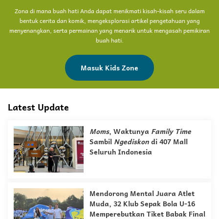
Zona di mana buah hati Anda dapat menikmati kisah-kisah seru dalam
bentuk cerita dan komik, mengeksplorasi artikel pengetahuan yang
menyenangkan, serta permainan yang menarik untuk mengasah pemikiran
buah hati.
Masuk Kids Zone
Latest Update
Moms
, Waktunya
Family Time
Sambil
Ngediskon
di 407 Mall
Seluruh Indonesia
Mendorong Mental Juara Atlet
Muda, 32 Klub Sepak Bola U-16
Memperebutkan Tiket Babak Final