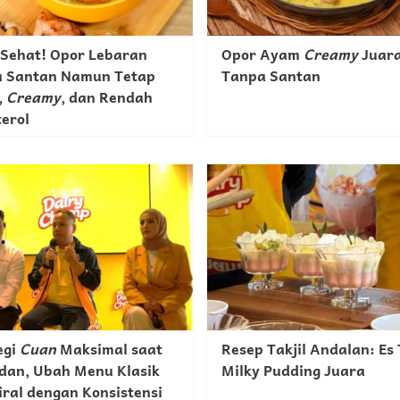
 Sehat! Opor Lebaran
Opor Ayam
Creamy
Juar
 Santan Namun Tetap
Tanpa Santan
,
Creamy
, dan Rendah
terol
egi
Cuan
Maksimal saat
Resep Takjil Andalan: Es 
an, Ubah Menu Klasik
Milky Pudding Juara
iral dengan Konsistensi