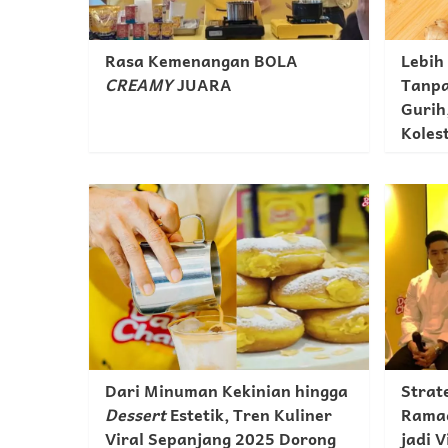
Rasa Kemenangan BOLA
Lebih
CREAMY
JUARA
Tanpa
Gurih
Koles
Dari Minuman Kekinian hingga
Strat
Dessert
Estetik, Tren Kuliner
Ramad
Viral Sepanjang 2025 Dorong
jadi V