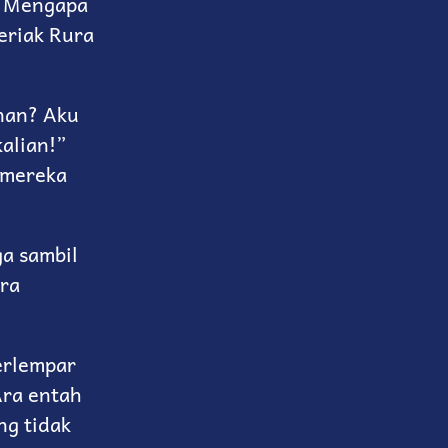
! Mengapa
eriak Rura
nan? Aku
alian!”
 mereka
ga sambil
ra
erlempar
ra entah
ng tidak