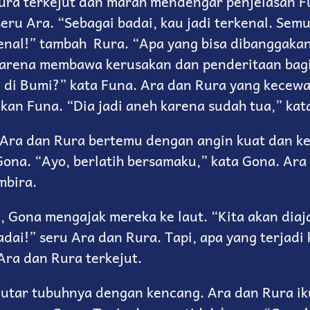
ura terkejut dan marah mendengar penjelasan F
eru Ara. “Sebagai badai, kau jadi terkenal. Sem
kenal!” tambah Rura. “Apa yang bisa dibanggakan
karena membawa kerusakan dan penderitaan bag
 di Bumi?” kata Funa. Ara dan Rura yang kecewa
kan Funa. “Dia jadi aneh karena sudah tua,” kat
 Ara dan Rura bertemu dengan angin kuat dan k
ona. “Ayo, berlatih bersamaku,” kata Gona. Ara
mbira.
, Gona mengajak mereka ke laut. “Kita akan diaj
dai!” seru Ara dan Rura. Tapi, apa yang terjadi
ra dan Rura terkejut.
tar tubuhnya dengan kencang. Ara dan Rura ik