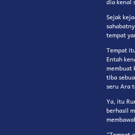
dia kenal 
Sejak keja
sahabatnya
tempat yan
Tempat it
Entah ken
membuat ki
tiba sebu
seru Ara t
Ya, itu Ru
berhasil 
membawaku
“Tempat ap