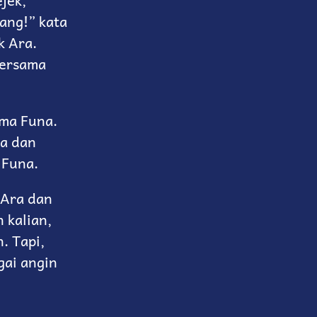
jek,
cang!” kata
k Ara.
bersama
ama Funa.
ra dan
 Funa.
 Ara dan
 kalian,
. Tapi,
gai angin