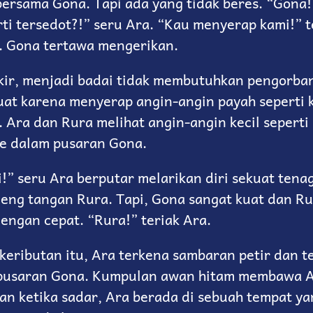
bersama Gona. Tapi ada yang tidak beres. “Gona
ti tersedot?!” seru Ara. “Kau menyerap kami!” t
. Gona tertawa mengerikan.
ikir, menjadi badai tidak membutuhkan pengorba
uat karena menyerap angin-angin payah seperti k
 Ara dan Rura melihat angin-angin kecil seperti
ke dalam pusaran Gona.
i!” seru Ara berputar melarikan diri sekuat tena
ng tangan Rura. Tapi, Gona sangat kuat dan Ru
engan cepat. “Rura!” teriak Ara.
keributan itu, Ara terkena sambaran petir dan t
 pusaran Gona. Kumpulan awan hitam membawa A
an ketika sadar, Ara berada di sebuah tempat ya