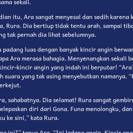
sama sekali.
dian itu, Ara sangat menyesal dan sedih karena 
, Rura. Dia bertiup tidak tentu arah, sampai tib
g tak pernah dia lihat sebelumnya.
u padang luas dengan banyak kincir angin berwar
apa Ara merasa bahagia. Menyenangkan sekali b
ncir-kincir angin yang indah ini berputar! “Ara?
ah suara yang tak asing menyebutkan namanya. “
erkejut.
ra, sahabatnya. Dia selamat! Rura sangat gembir
melepaskan diri dari Gona. Funa menolongku, dan
 ke sini,” kata Rura.
a ini?” tanya Ara. “Ini ladang angin. Kincir ang