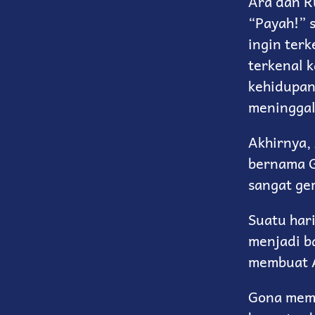
Ara dan R
“Payah!” s
ingin ter
terkenal 
kehidupan
meninggal
Akhirnya,
bernama G
sangat ge
Suatu hari
menjadi ba
membuat A
Gona memu