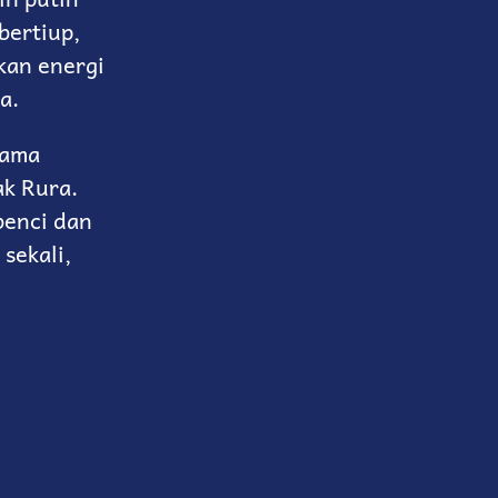
bertiup,
kan energi
a.
sama
ak Rura.
benci dan
sekali,