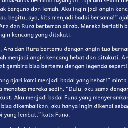
anak-anak bermain layangan, tapi aku selalu die
dak berguna dan lemah. Aku ingin jadi angin ken
au begitu, ayo, kita menjadi badai bersama!” aja
, Ara dan Rura berteman akrab. Mereka berlatih 
ngin kencang yang ditakuti.
i, Ara dan Rura bertemu dengan angin tua bern
ah menjadi angin kencang hebat dan ditakuti. A
at gembira bisa bertemu dengan legenda seperti
ong ajari kami menjadi badai yang hebat!” minta
a menatap mereka sedih. “Dulu, aku sama dengan
i kuat. Aku menjadi badai Funa yang menyeramkan
 bisa dikembalikan, aku hanya ingin dikenal seba
i yang lembut,” kata Funa.