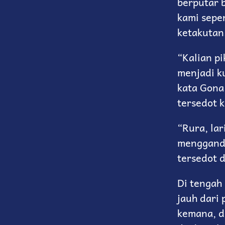
berputar 
kami seper
ketakutan
“Kalian p
menjadi k
kata Gona.
tersedot 
“Rura, lar
menggande
tersedot d
Di tengah 
jauh dari
kemana, d