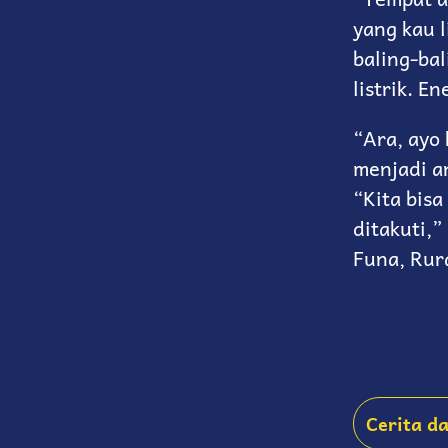
yang kau l
baling-bal
listrik. E
“Ara, ayo 
menjadi a
“Kita bisa
ditakuti,”
Funa, Rura
Cerita d