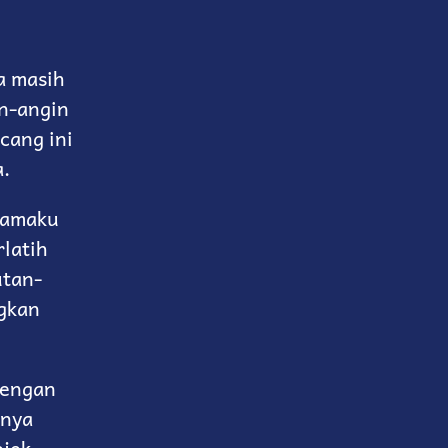
a masih
in-angin
cang ini
.
namaku
latih
utan-
gkan
dengan
inya