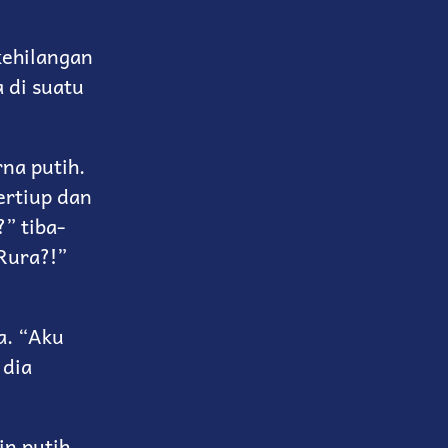
kehilangan
a di suatu
na putih.
ertiup dan
” tiba-
Rura?!”
a. “Aku
 dia
in putih