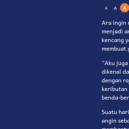
A
A
A
Ara ingin 
menjadi a
kencang y
membuat g
“Aku juga
dikenal da
dengan ra
keributan
benda-ben
Suatu hari
angin seb