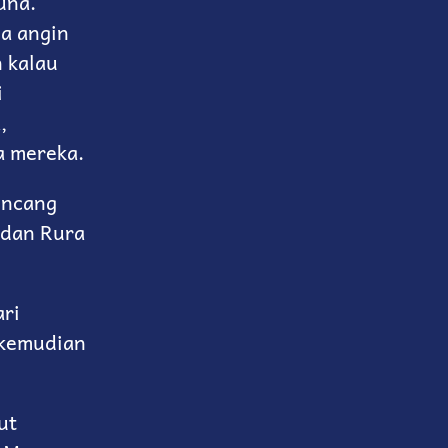
una.
ua angin
 kalau
i
,
a mereka.
encang
 dan Rura
ari
 kemudian
ut