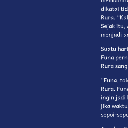
membantu 
dikatai ti
Rura. “Kal
Sejak itu
menjadi a
Suatu har
Funa pern
Rura sang
“Funa, tol
Rura. Fun
ingin jad
jika waktu
sepoi-sepo